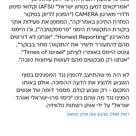
"אמריקאים למען בטחון ישראל" (AFSI) וקלואי סימון
ולדרי מארגון CAMERA ("המכון לדיוק בסיקור
המזרח התיכון באמריקה", המממן את פעילות אתר
ביקורת התקשורת הימני "פרספקטיבה"), וג'ו היימס
מהארגון "Honest Reporting". "אנחנו לא דורשים
מהם להתעורר ולשיר את 'התקווה' מחר בבוקר",
צוטט היימס באומרו לעיתון "Times of Israel".
"אנחנו רק מבקשים מהם לעושת עיתונות טובה".
לא היה מי שהתייצב להפגין נגד המפגינים בסוף
השבוע ולהציג את הדעה ההפוכה, אולם באותו
המקום - רק שבוע קודם, מספר דומה של אנשים
הפגינו נגד מה שהם כינו "כיסוי פרו-ישראלי ואוהד
ישראל" על ידי אותן רשתות טלוויזיה.
רשת CNN
מבצע צוק איתן
חמאס