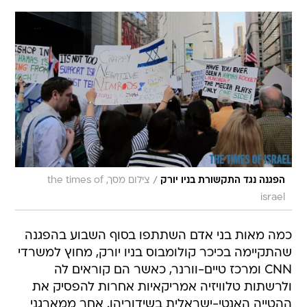
/
הפגנה נגד התקשורת בניו יורק
צילום מסך, the times of
israel
כמה מאות בני אדם השתתפו בסוף השבוע בהפגנה
שהתקיימה בכיכר קולומבוס בניו יורק, מחוץ למשרדי
CNN ומרכז טיים-וורנר, כאשר הם קוראים לה
ולרשתות טלוויזיה אמריקאיות אחרות להפסיק את
ההטייה האנטי-ישראלית בשידוריהן. אחר ממארגני