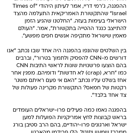
ההפגנה, ג'רמי דריי, אמר לעיתון היהודי "Times of
Israel" שהתקשורת האמריקאית התעלמה מהצד
הישראלי בעימות בעזה. "החלטנו שהגיע הזמן
להתייצב כנגד ההטייה בתקשורת", אמר. "העולם
מאמין שישראל מתקיפה אנשים חפים מפשע".
בין השלטים שהונפו בהפגנה היה אחד שבו נכתב "אנו
דורשים מ-CNN להפסיק ולתמוך בטרור", וברבים
בהם הוצעו פרשנויות שונות לראשי התיבות CNN
כמו "חרא, (crap) לא חדשות" ודומיהם. מפגין אחר
אחז בשלט עליו נכתב "האם אי פעם ראיתם משגר
רקטות של חמאס? התקשורת מקרינה פעולות של
צד אחד בלבד".
בהפגנה נאמו כמה פעילים פרו-ישראלים העומדים
בראש קבוצות לחץ אמריקניות הפועלות למען
ישראל וארגונים פרו-יהודיים, בהם הרב סטיבן בורג
ממרכז שמעון ויזנטל, הלן פרידמן מהארגון