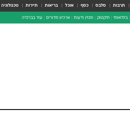
תרבות
סלבס
כסף
אוכל
בריאות
תיירות
טכנולוגיה
בינלאומי
תיקטוק
מגזין ודעות
ארכיון מדורים
עוד בברנז'ה
זמן צהוב
כתבו לנו
מדור סוף