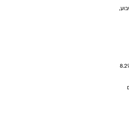
 השבוע,
עם 5.1%, "חמש בערב עם רפי רשף" עם 9.6%, "לונדון וקיקשנבאום" עם 8.2%
בט" עם