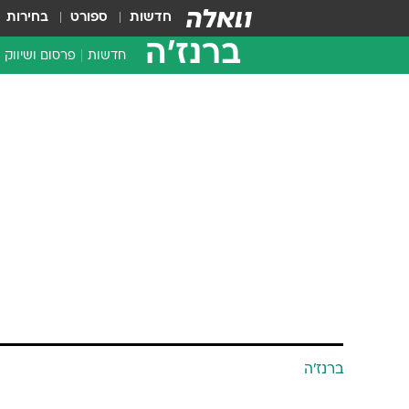
חדשות
ספורט
בחירות
ברנז'ה
חדשות
פרסום ושיווק
ברנז'ה