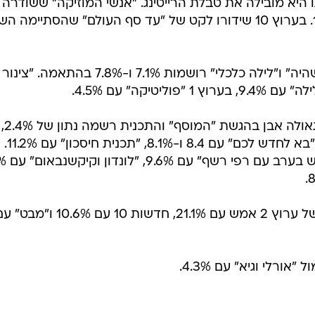
זרת לנתון של 25% - איתו היא מובילה את טבלת הרייטינג. "אנשי המוזיקה" ששודרה
אחריה ברשת רושמת נתון של 12.1%. בערוץ 10 שידורו לקט של "עד סף העולם" שהסתיימה
"פינס בלילה" אתמול עם 5%, "היום שהיה" ו"לילה כלכלי" רושמות 7.1% ו-7.8% בהתאמה. "צינור
בפרה פריים: דוד ויצטום החליף את גאולה אבן בהגשת "המוסף" והתכנית רשמה נתון של 2.4%,
גבוה מהממוצע. בערוץ 2 "שש עם" ו"בא לחדש לכם" עם 8.4 ו-8.1%, "תכנית חיסכון" עם 11.2%.
בערוץ 10 "הכל כלול" 
בגזרת החדשות: מהדורת החדשות של ערוץ 2 אמש עם 21.1%, חדשות 10 עם 10.6% ו"מ