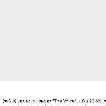
אחרי שרשמה השבוע שפל רייטינג של 22.6% בלבד, "The Voice" מתאוששת אתמול (שלישי)