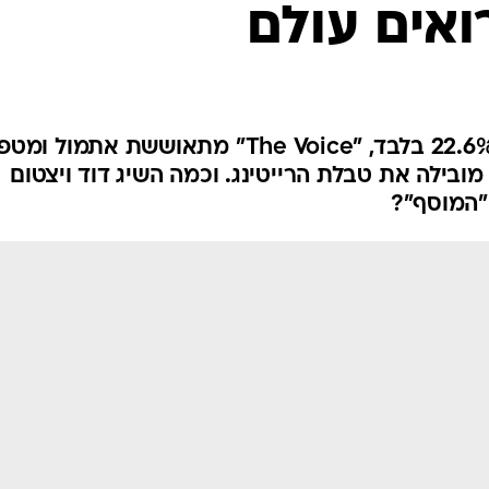
רואים עולם
אחרי שרשמה השבוע שפל של 22.6% בלבד, "The Voice" מתאוששת אתמו
25% - איתו היא מובילה את טבלת הרייטינג. וכמה השיג דוד ויצטום
"המוסף"?