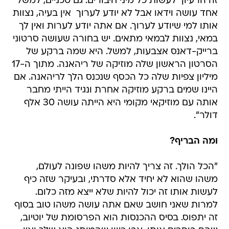
זה הרעיון  לעשות כל מיני חיבורים. גם טכניים, למשל
אחד עושה וידאו אבל לא יודע לערוך  אין בעיה, נצוות
אותו למי שיודע לערוך. אם אתה יודע לערות ואין לך
במאי, נצוות לבמאי מתאים. יש בחורה שעושה סרטוני
ברייק-דאנס אצבעות, למשל. היא שמה ברקע של
הסרטון הראשון שלה מוזיקה של ריהאנה. מתוך ה-17
מיליון צפיות שלה כל הכסף שנכנס הלך לריהאנה. אם
היינו שמים ברקע מוזיקה אחרת ונגיד הייתי מחבר
אותה עם מוזיקאי מקומי היא הייתה עושה 30 אלף
דולר".
ומה הבריף?
"הכל הולך. זה צריך להיות משהו שפונה לעולם,
משהו שהוא לא יחיד אלא סדרתי, ובעיקר שזה כיף
לעשות אותו זה יכול להיות שלא ייצא מזה כלום.
למרות שאני חושב שאם אתה עושה משהו טוב בסוף
זה יתפוס. בסיס ההכנסות הוא הפרסומת של יוטיוב,