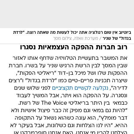
ביוטיוב אין שום רגולציה אתה יכול לעשות מה שאתה רוצה. "לרדת
/
בגדול" של שניר
מערכת וואלה, צילום מסך
רוב חברות ההפקה העצמאיות נסגרו
את המשבר בתעשיית הטלוויזיה שדחף אותו לאזור
שבין המסך לבין הרשת הרגיש שניר על בשרו. חברת
ההפקות שלו ושל מיכל בן-דוד "ריאליטי הפקות",
שיצרה תכניות פריים-טיים כמו "לרדת בגדול" ו"רצים
לדירה",
נקלעה לקשיים תקציביים
לפני שלוש שנים
ונסגרה. על ההפקה הוא ויתר, אבל המשיך לעבוד
כבמאי  בין היתר בריאליטי The Voice של רשת.
"להיות גם במאי וגם מפיק זה כבר פיצול אישיות ולא
דבר מומלץ", הוא עונה כשהוא נשאל על התקופה
ההיא. "היו לנו הצלחות וגם כשלונות, אבל בעיקר לא
הצלחנו להבין מי אנחנו, האם אנחנו סופרמרקט או