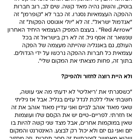
בוטיק, והשוק נהיה מאד קשה. שים לב, רוב חברות
ההפקה העצמאיות נסגרו. זה כבר לא "קופרמן" זה
"אנדמול ישראל". זה לא "יולי אוגוסט הפקות" זה
"Red Arrow" . בעצם המפיק העצמאי היחיד האחרון
שנשאר זה אסף גיל. זה לא רק בישראל זה בכל
העולם, גם באנגליה שהייתה מעצמה של הפקה
עצמאית כל חברות ההפקה נרכשו על ידי הגדולים.
בתוך זה, פחות מצאתי את המקום שלי".
ולא היית רוצה לחזור ולהפיק?
"כשסגרתי את 'ריאליטי' לא ידעתי מה אני עושה,
חשבתי אולי ללכת לגדל עזים בגליל. אבל אז גיליתי
שאני מאוד אוהב לביים ואני עדיין מאוד אוהב את זה
אז חזרתי. לפריים-טיים יש את הקסם שלו ועוצמות
שאין במוקמות אחרים, אבל מצד שני קשה להיות בו
יזם ואני גם יזם ולא יכול רק לבצע. האינטרנט והמקום
שהוא מאפשר ליצירתיות זה חסר תחרות, וזה מחזיר