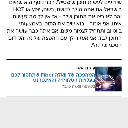
שיודעים לעשות תוכן ש'מטייל'. דבר נוסף הוא שהיום
בישראל אם אתה הולך לקשת, רשת, yes או HOT
והם לא רצו את התוכן שלך - אז אין לך מה לעשות
איתו. אני אומר - בוא שים את התוכן באמצעותי
ביוטיוב ותתחיל לצמוח משם. אם אתה כבר עושה את
התוכן לבד, אני אעזור לך עם ההפצה של זה והקידום
הטכני של זה".
עוד בוואלה
המהפכה של וואלה Fiber שתחסוך לכם
בעלויות הטלוויזיה והאינטרנט
בשיתוף וואלה פייבר