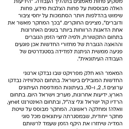
משקיע פחות מאמצים בתהליך העבודה. "הידיעות
האלה מבוססות על פחות הצלבות מידע, פחות
שימוש בהדלפות ויותר הסתמכות על יחסי ציבור
ודוברים", מציינים החוקרים. "בכך המחקר מאשר את
אחת הדאגות הרווחות ביותר בשנים האחרונות
בתחום התקשורת, ולפיה לחצי הזמן הגוברים
וההאצה הגוברת של מחזורי החדשות אכן פוגעים
פגיעה ממשית הניתנת למדידה בסטנדרטים של
העבודה העיתונאית".
המאמר הוא חלק מפרויקט שבו נבדקו ארגוני
החדשות המובילים בישראל. בתחום הטלוויזיה נבדקו
ערוצים 1, 2, ו-10, בעיתונות המודפסת העיתונים
הארץ, ידיעות אחרונות, מעריב וישראל היום. בתחום
הרדיו קול ישראל וגלי צה"ל, ובתחום האינטרנט ynet,
וואלה! ומחלקה ראשונה. המחקר מבוסס על שיטת
מחקר ייחודית, שבמסגרתה עיתונאים מכל סוגי
המדיה שיחזרו את היקף הזמן שעמד לרשותם