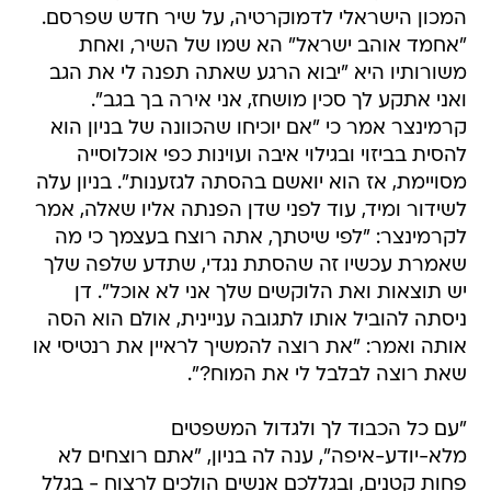
המכון הישראלי לדמוקרטיה, על שיר חדש שפרסם.
"אחמד אוהב ישראל" הא שמו של השיר, ואחת
משורותיו היא "יבוא הרגע שאתה תפנה לי את הגב
ואני אתקע לך סכין מושחז, אני אירה בך בגב".
קרמינצר אמר כי "אם יוכיחו שהכוונה של בניון הוא
להסית בביזוי ובגילוי איבה ועוינות כפי אוכלוסייה
מסויימת, אז הוא יואשם בהסתה לגזענות". בניון עלה
לשידור ומיד, עוד לפני שדן הפנתה אליו שאלה, אמר
לקרמינצר: "לפי שיטתך, אתה רוצח בעצמך כי מה
שאמרת עכשיו זה שהסתת נגדי, שתדע שלפה שלך
יש תוצאות ואת הלוקשים שלך אני לא אוכל". דן
ניסתה להוביל אותו לתגובה עניינית, אולם הוא הסה
אותה ואמר: "את רוצה להמשיך לראיין את רנטיסי או
שאת רוצה לבלבל לי את המוח?".
"עם כל הכבוד לך ולגדול המשפטים
מלא-יודע-איפה", ענה לה בניון, "אתם רוצחים לא
פחות קטנים, ובגללכם אנשים הולכים לרצוח - בגלל