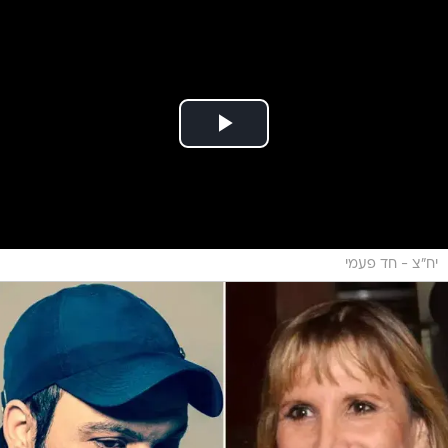
יח"צ - חד פעמי