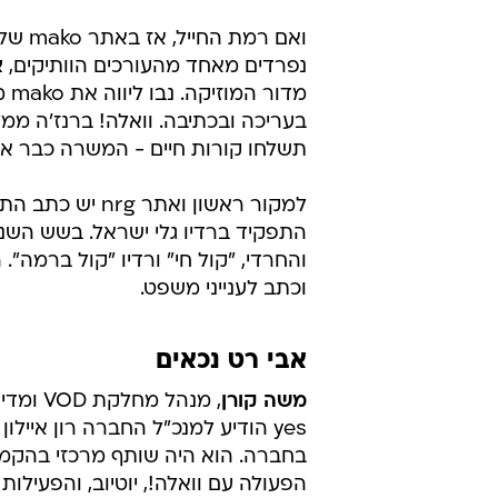
ואם רמת החי
נפרדים מאחד מהעורכים הוותיקים,
א
מדור 
בעריכה ובכתיבה. וואלה! ברנז'ה ממל
תשלחו קורות חיים - המשרה כבר או
למקור ראשון ואתר nrg יש כתב התיישבות ומתנחלים חדש -
התפקיד ברדיו גלי ישראל. בשש השנ
והחרדי, "קול חי" ורדיו "קול ברמה"
וכתב לענייני משפט.
אבי רט נכאים
משה קורן
, מנהל מח
הפעולה עם וואלה!, יוטיוב, והפעילו