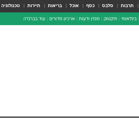
תרבות
סלבס
כסף
אוכל
בריאות
תיירות
טכנולוגיה
בינלאומי
תיקטוק
מגזין ודעות
ארכיון מדורים
עוד בברנז'ה
זמן צהוב
כתבו לנו
מדור סוף