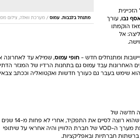
יל, אז באתר mako של הזכיינית
/
מתנחל בלבבות. עמוס
מערכת וואלה, צילום מסך
סף נבו
, עורך
המוזיקה. נבו ליווה את mako מאז הוקמתו
יצה: אל
ישה.
חופי עמוס
, שמילא עד לאחרונה א
ים האחרונות עבד עמוס גם בתחנות הרדיו של המגזר הדתי
. הוא שימש בעבר גם כעורך חדשות ואקטואליה וככתב צבאי
לקת VOD ומדיה חדשה של
yes הודיע למנכ"ל החברה רון איילון שהוא רוצה לסיים את התפקיד, אחרי לא פחות מ-14 שנים
בחברה. הוא היה שותף מרכזי בהקמת מערך ה-VOD של חברת הלוויין והיה אחראי על שיתופי
ת ברשתות חברתיות ובאפליקציות.