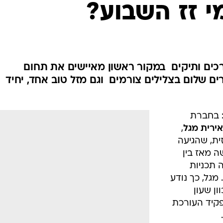
י זז השבוע?
 מעורכים ותיקים  במקור ראשון מאיישים את תחום
ם שלום בצלילים צורמים  וגם מזל טוב אחד, יחיד
: בחברת
ירית מגל
,
ת, שהגיעה
 בשנת 2008 ושימשה מאז בין
ר חדשות 2, ערכה תכניות
מגל, כך נודע
ון שעון
קיד העורכת