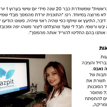
וברוח החג, קצת יהדות: התכנית "מבראשית" שמשודרת 
א מרוצה במיוחד. רט: "התוכנית יורדת מהמסך מבלי שמי
 דיבר, התיעץ או שיתף כפי שהיה ראוי שיהיה. פשוט הודיעו ל
 יבש ורשמי. חבל לי שעד שהצלחנו ליצור משהו יפה ומכובד
אותנו בהם החליטו להוריד אותה מהמסך".
ות
עות
רזיל והציבה
ה נאבס
.
כתבות של
א תשרת את
 הסוכנות:
ל מחוסר
נים להתפתח
מריקה,