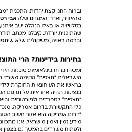
מהאוויר, ואחד המנחים שלה
אבי רט
ל
בטלוויזיה או באיזו הנהלה ישב איתנו,
שהתוכנית יורדת, קיבלנו מכתב תודה
וברמה ראויה, משיקולים שלא שיתפו 
בחירות בידיעות? הרי התוצא
ומשהו ברוח בינלאומית: סוכנות הידי
הישראלית "תצפית" הקימה משרד בב
בראשו את העיתונאית החוקרת
לידי
בנציגות תהיה אחראית על תרגום ה
"תצפית" לספרדית ולפורטוגזית והי
כלי התקשורת בדרום אמריקה. מנכ"ל
"דרום אמריקה הוא אזור חשוב הסוב
מידע זמין ואמין מישראל. אנו מתכוו
ולפתוח משרדים בהמשך גם בצפון א