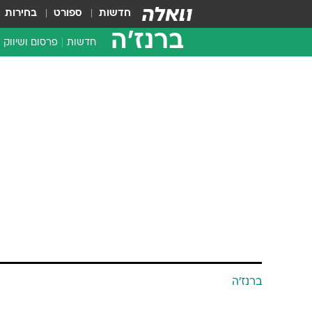
חדשות
ספורט
בחירות
ברנז'ה
חדשות
פרסום ושיווק
ברנז'ה