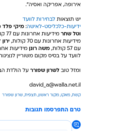
אירופה, אפריקה ואסיה".
יש תוצאות
לבחירות לוועד
ידיעות-כלכליסט-לאישה
:
מיקי פלד
מ
וטל שחר
מידיעות אחרונות עם 77 קולות כל אחד,
מידיעות אחרונות עם 70 קולות,
ירון 
עם 57 קולות,
משה רונן
מידיעות אחרונ
לוועד על בסיס מקום משוריין לנציגות מ-xnet. וואלה! ברנז'ה מאחלת 
ומזל טוב
לשרון שפורר
על הולדת הבן
david_a@walla.net.il
קשת
מאקו
מקור ראשון
תצפית
שרון שפורר
טרם התפרסמו תגובות