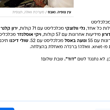
/
עין צופיה. נאבס
מערכת וואלה, תצפית
כלכליסט
גלי וולוצקי
מכלכליסט עם 71 קולות,
ירון קלנר
דורון
מידיעות אחרונות עם 57 קולות,
ויקי אוסלנדר
מכלכליס
ות עם 55
ונועה באסל
מכלכליסט עם 52.
שולי דיכנו
תיכנ
בהצלחה.
. לא נתנגד לשם
"דוד".
שבת שלום!