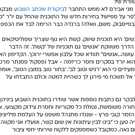
שורת של
" מני אבירם לא ממש התחבר
לביקורת שכתב השבוע
מבקר
לפר על ספיישל בחירות חדש של התוכנית שהחל עם יו"ר "כו
 בפייסבוק. משם, וואלה! ברנז'ה כבר הרימה לבד את הכפפה
שים' היא תוכנית שיווק. קשת היא גוף שצריך שפוליטיקאים
הדרך משווקת 'אנשים' גם תוכניות של 'קשת'. זה הדבר
ושה...אנשים" תוודא שכל עלבון אפשרי ירוכך. הקדימון הא
וא יורד בסקרים וחסר כריזמה - אבל (פסקול פסנתר מרט
דים כי הוא 'רגיש וטוב לב'. 'בחור טוב במובן הטוב', אומר
 אל תשכח מי פירגן לך כשהיית למטה וכולם התבדחו על
קר גם כתבות נוספות אשר שודרו בתוכנית השבוע ביניהן ז
חורה משומשת, נטולת כל מקוריות וחסרת צידוק מקצועי, א
עם הזמר קובי פרץ - שנגדו מתנהל משפט על העלמת מיליונים
טען כי "בינו לבין עיתונות אין שום קשר, ושעליו אני מקווה
נאה, כמקובל כשמספקים ללקוח שירותי יחסי ציבור