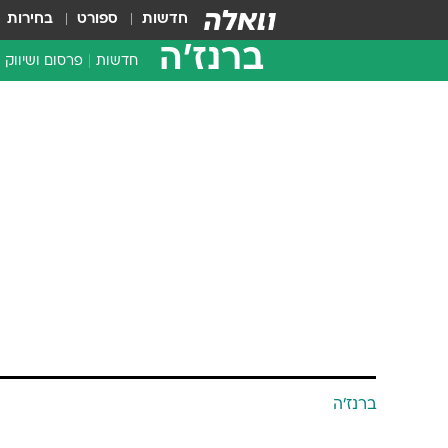
חדשות
ספורט
בחירות
ברנז'ה
חדשות
פרסום ושיווק
ברנז'ה