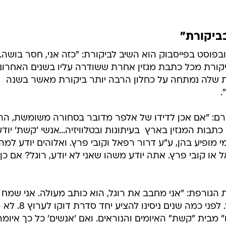
ביקורת"
פוסט בפייסבוק הוא השיב לביקורת: "כזה אני, חסר בושה.
קורת מכל כתבת מגזין אחרת ששודרה עליו בשנים האחרונו
יות והערוצים. ב-22 הדקות שלה נמתחה על כחלון הרבה יותר ביקורת מאשר בשנה
.
ירם: "אם אכן לדידו של אלפר מדובר בסחורה משומשת, הרי
ת המגזין בארץ  בעיתונות ובטלוויזיה...אנשי 'קשת' יודע
י מופיע בהן, ע"ע דרור רפאל וקובי פרץ. ואלוהים יודע למה
ו קובי פרץ. אתה יודע משהו שאני לא יודע, רוגל? אם כן,
 הגורפת: "אני מחבב את רוגל, הוא כותב מעולה. אני שמח
שהוא בחר בסוף שלא לרדת מהארץ. לפני כמה שנים ניסינו להציע יחד סדרת דוקו לערוץ 8. לא
" מבית "קשת" האיומים והנוראים. ואם 'אנשים' כל כך איומה