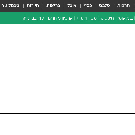
תרבות
סלבס
כסף
אוכל
בריאות
תיירות
טכנולוגיה
בינלאומי
תיקטוק
מגזין ודעות
ארכיון מדורים
עוד בברנז'ה
זמן צהוב
כתבו לנו
מדור סוף