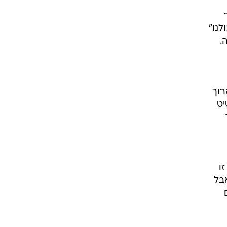
לנו"
.
רוך
יט
ו
בל