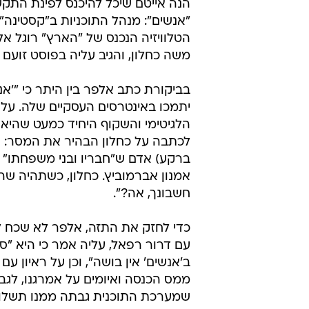
הנה אייטם שיכל להיכנס לפינת התק
"אנשים": מנהל התוכניות ב"קסטינה
הטלוויזיה הנכנס של "הארץ" רוגל א
משה כחלון, והגיב עליה בפוסט זועם
בביקורת כתב אלפר בין היתר כי "'אנ
יתמכו באינטרסים העסקיים שלה. על 
הלגיטימי והשקוף היחיד כמעט שהיא ע
לכתבה על כחלון הבהיר את המסר: ה
ברקע) אדם ש"חבריו ובני משפחתו" מעי
אמנון אברמוביץ. כחלון, כשתהיה שר
חשבונך, אה?".
כדי לחזק את התזה, אלפר לא שכח לב
עם דרור רפאל, עליה אמר כי היא "ס
ב'אנשים' אין בושה", וכן על ראיון 
ממס הכנסה ואיומים על אמרגנו, לגביה 
שמערכת התוכנית גבתה ממנו תשלום 