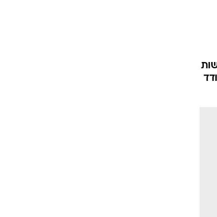
דשות
ודד