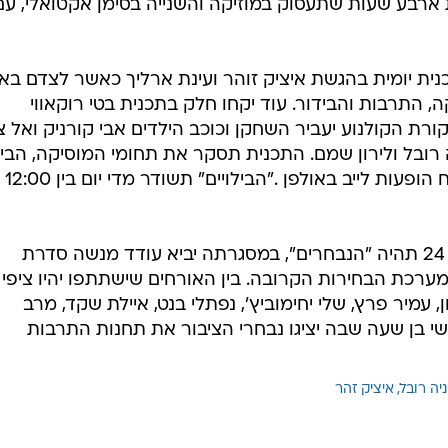
 ארבע שעות שתעסוק במוזיקה והשנייה בסימן אקטואלי, עם
נית יומית בהגשת איציק זוהר ועינת ארליך כאשר לצדם באו
, התרבות והבידור. עוד יקחו חלק בתכנית בטי רוקאווי
ת הקולנוע יעביר השחקן וכוכב הילדים אבי קורניק ואל צ
רובל ולירון שמם. התכנית תסקר את תחומי המוסיקה, הבילו
הבידור והתרבות בישר
תכנית נוספת שתעלה בקרוב בערוץ 24 תהיה "הנבחרים", במסגרתה יביא עודד מנשה סדרת
מערכת הבחירות הקרובה. בין האורחים שישתתפו יהיו ציפי
ון, עמיר פרץ, שלי יחימוביץ', נפתלי בנט, איילת שקד, מרב
שי בן שעה שבה יציגו נבחרי הציבור את תחנות התרבות
יה רובל
איציק זהר