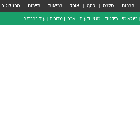
תרבות
סלבס
כסף
אוכל
בריאות
תיירות
טכנולוגיה
בינלאומי
תיקטוק
מגזין ודעות
ארכיון מדורים
עוד בברנז'ה
זמן צהוב
כתבו לנו
מדור סוף