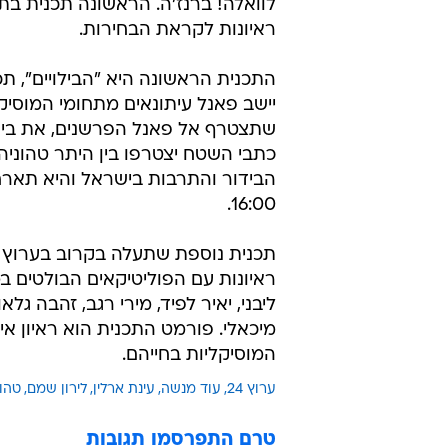
לוואלה! ברנז'ה. הראשונה תכנית בת
ראיונות לקראת הבחירות.
התכנית הראשונה היא "הבילויים", תכ
יישב פאנל עיתונאים מתחומי המוסיקה
שתצטרף אל פאנל הפרשנים, את ביקור
כתבי השטח יצטרפו בין היתר טהוניה 
16:00.
ראיונות עם הפוליטיקאים הבולטים ב
ליבני, יאיר לפיד, מירי רגב, זהבה גלא
מיכאלי. פורמט התכנית הוא ראיון אי
המוסיקליות בחייהם.
ערוץ 24
עוד מנשה
עינת ארלין
לירון שמם
טהונ
טרם התפרסמו תגובות