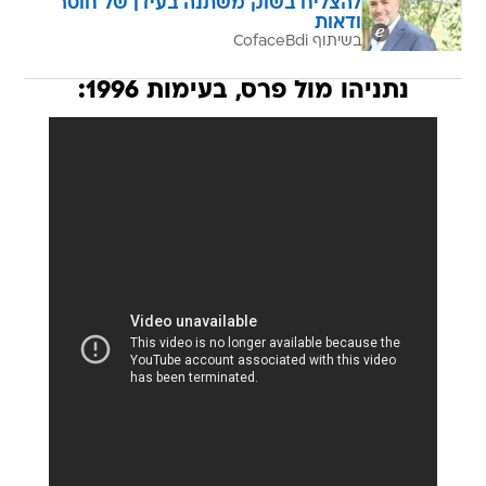
להצליח בשוק משתנה בעידן של חוסר
ודאות
בשיתוף CofaceBdi
נתניהו מול פרס, בעימות 1996: