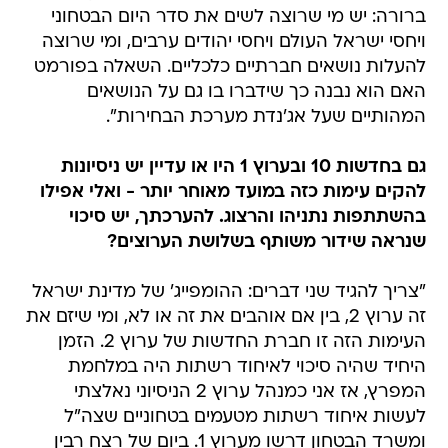
ברורה: יש מי שרוצה לשים את סדר היום הבטחוני
ויחסי ישראל העולם ויחסי יהודים ערבים, ומי שרוצה
להעלות נושאים חברתיים כלכליים. השאלה בפורמט
האם הוא נבנה כך שידברו בו גם על הנושאים
המהותיים שעל אג'נדת מערכת הבחירות".
גם בחדשות 10 ובערוץ 1 היו או עדיין יש ניסיונות
להקים עימות כזה במועד מאוחר יותר - ואלי אפילו
בהשתתפות נתניהו והרצוג. להערכתך, יש סיכוי
שנראה שידור משותף בשלושת הערוצים?
"צריך להגיד שני דברים: ההומפייג' של מדינת ישראל
זה ערוץ 2, בין אם אוהבים את זה או לא, ומי שיזם את
העימות הזה זו חברת החדשות של ערוץ 2. הזמן
היחיד שהיה סיכוי לאיחוד רשתות היה במלחמת
המפרץ, אז אני כמנהל ערוץ 2 הניסיוני נאלצתי
לעשות איחוד רשתות מטעמים בטחוניים שצה"ל
ומשרד הבטחון דרשו מערוץ 1. ביום של רצח רבין