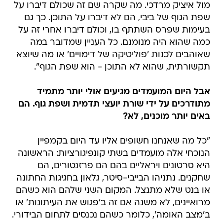
מול איציק מרדכי. מה שקרה שם זה שכולם דיברו על
שפת הגוף של ביבי, הם לא דיברו על התוכן. כך גם
בעימות שפרס השתתף בו, וכולם דיברו אחרי זה על
כמה שהוא היה מנומנם. כל העניין שמדובר במה
שאוהבים לכנות 'פוליטיקה של דימויים' או מה שיוצא
תקשורתית, שהוא לא התוכן - הוא שפת הגוף".
אבל היום המועמדים מגיעים אולי יותר מתמיד
מתודרכים על ידי שורת יועצי תדמית ושפת גוף. הם
באים יותר מוכנים, לא?
"כל מה שאנחנו חשופים אליו עד היום בקמפיין
הנוכחי אלה מועמדים בשתי קונפיגורציות: הראשונה
היא סרטונים ויראליים בהם הם פרזנטורים, הם
שחקנים. נתניהו הבייבי-סיטר, גלאון בחגיגות החתונה
או בנט שלא מתנצל. המקום השני שלהם הוא כשהם
מרואיינים, לא משנה אם זה ב'פגוש את העיתונות' או
ב'מצב האומה', כלומר כשהם נכנסים לתחום הבידורי.