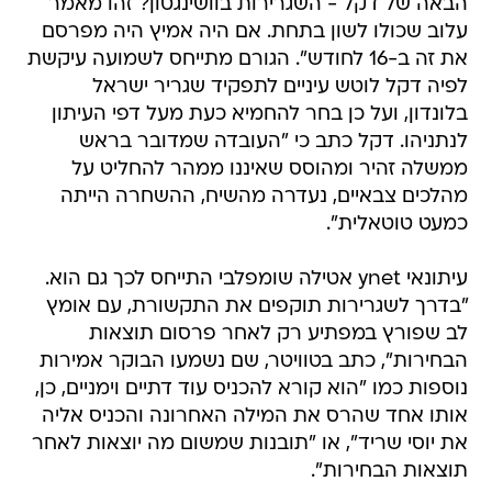
הבאה של דקל - השגרירות בוושינגטון? זהו מאמר
עלוב שכולו לשון בתחת. אם היה אמיץ היה מפרסם
את זה ב-16 לחודש". הגורם מתייחס לשמועה עיקשת
לפיה דקל לוטש עיניים לתפקיד שגריר ישראל
בלונדון, ועל כן בחר להחמיא כעת מעל דפי העיתון
לנתניהו. דקל כתב כי "העובדה שמדובר בראש
ממשלה זהיר ומהוסס שאיננו ממהר להחליט על
מהלכים צבאיים, נעדרה מהשיח, ההשחרה הייתה
כמעט טוטאלית".
עיתונאי ynet אטילה שומפלבי התייחס לכך גם הוא.
"בדרך לשגרירות תוקפים את התקשורת, עם אומץ
לב שפורץ במפתיע רק לאחר פרסום תוצאות
הבחירות", כתב בטוויטר, שם נשמעו הבוקר אמירות
נוספות כמו "הוא קורא להכניס עוד דתיים וימניים, כן,
אותו אחד שהרס את המילה האחרונה והכניס אליה
את יוסי שריד", או "תובנות שמשום מה יוצאות לאחר
תוצאות הבחירות".