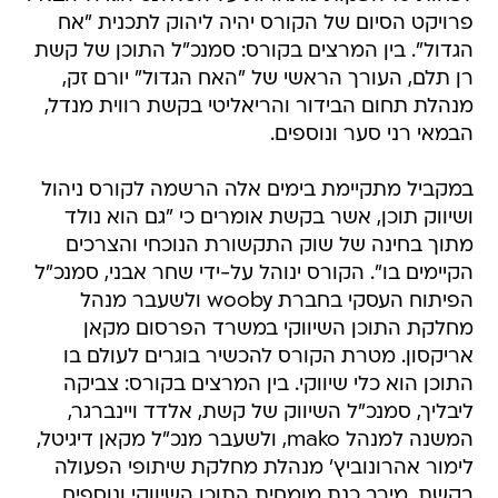
פרויקט הסיום של הקורס יהיה ליהוק לתכנית "אח
הגדול". בין המרצים בקורס: סמנכ"ל התוכן של קשת
רן תלם, העורך הראשי של "האח הגדול" יורם זק,
מנהלת תחום הבידור והריאליטי בקשת רווית מנדל,
הבמאי רני סער ונוספים.
במקביל מתקיימת בימים אלה הרשמה לקורס ניהול
ושיווק תוכן, אשר בקשת אומרים כי "גם הוא נולד
מתוך בחינה של שוק התקשורת הנוכחי והצרכים
הקיימים בו". הקורס ינוהל על-ידי שחר אבני, סמנכ"ל
הפיתוח העסקי בחברת wooby ולשעבר מנהל
מחלקת התוכן השיווקי במשרד הפרסום מקאן
אריקסון. מטרת הקורס להכשיר בוגרים לעולם בו
התוכן הוא כלי שיווקי. בין המרצים בקורס: צביקה
ליבליך, סמנכ"ל השיווק של קשת, אלדד ויינברגר,
המשנה למנהל mako, ולשעבר מנכ"ל מקאן דיגיטל,
לימור אהרונוביץ' מנהלת מחלקת שיתופי הפעולה
בקשת, מירב כנת מומחית התוכן השיווקי ונוספים.