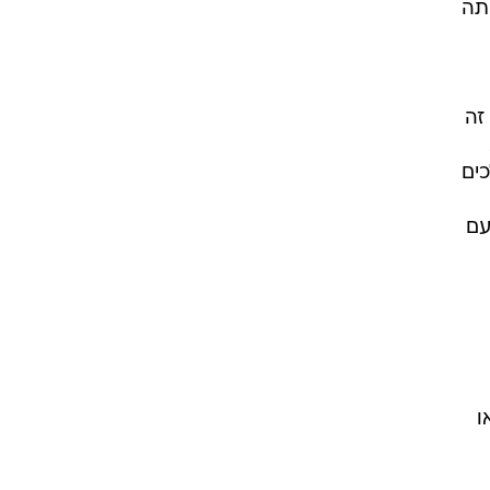
ותה
זה
ים
עם
ו