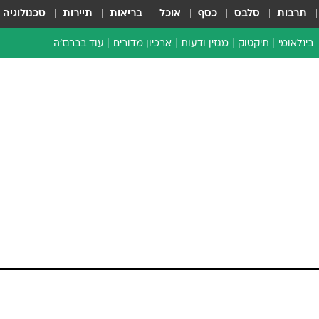
תרבות
סלבס
כסף
אוכל
בריאות
תיירות
טכנולוגיה
בינלאומי
תיקטוק
מגזין ודעות
ארכיון מדורים
עוד בברנז'ה
זמן צהוב
כתבו לנו
מדור סוף