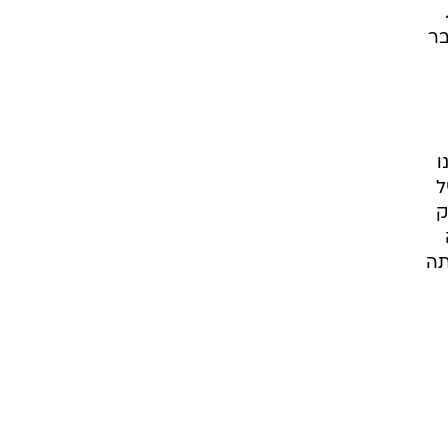
בר
ו
ל
ק
תה