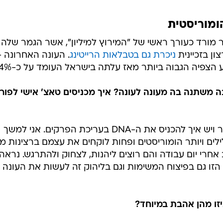
ומוריסטית
ורד כעורך ראשי של "המירוץ למיליון", אשר הגמר שלה
ון בזכיינית
ניכרת גם בטבלאות הרייטינג
. העונה האחרונה -
צפיה הגבוה ביותר מאז עלתה בישראל העומד על כ-34%.
ה משתנה בה מעונה לעונה? איך מכניסים טאצ' אישי לפור
"יש מה שנקרא טביעת אצבע של יוצר ויש איך להכניס את ה-DNA בעריכת הפרקים. אני למשך
ילים ויותר הומוריסטים ופחות לוקחים את עצמם ברצינות מ
רי יום עבודה והם רוצים ליהנות, לצחוק ולהתרגש. נראה 
הזו גם בפיצוח המשימות וגם בליהוק זה לעשות את העונה ה
זו מהן אהבת במיוחד?