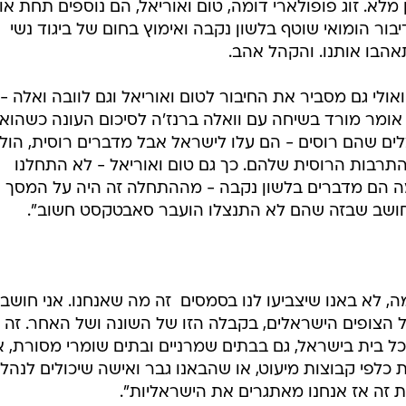
מלא. זוג פופולארי דומה, טום ואוריאל, הם נוספים תחת א
ור הומואי שוטף בלשון נקבה ואימוץ בחום של ביגוד נשי
תאהבו אותנו. והקהל אהב.
ולי גם מסביר את החיבור לטום ואוריאל וגם לוובה ואלה - 
מר מורד בשיחה עם וואלה ברנז'ה לסיכום העונה כשהוא
ים שהם רוסים - הם עלו לישראל אבל מדברים רוסית, הולכ
תרבות הרוסית שלהם. כך גם טום ואוריאל - לא התחלנו
ה הם מדברים בלשון נקבה - מההתחלה זה היה על המסך 
ני חושב שבזה שהם לא התנצלו הועבר סאבטקסט חשוב".
 לא באנו שיצביעו לנו בסמסים  זה מה שאנחנו. אני חושב
הצופים הישראלים, בקבלה הזו של השונה ושל האחר. זה
כל בית בישראל, גם בבתים שמרניים ובתים שומרי מסורת, א
כלפי קבוצות מיעוט, או שהבאנו גבר ואישה שיכולים לנהל
 זה אז אנחנו מאתגרים את הישראליות".