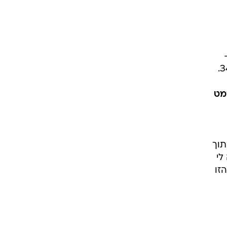
מט
תוך
לי
זו