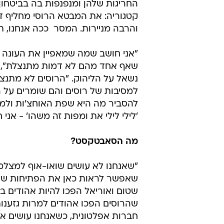
החריגות שלהן ומנפנפות בה בביטחון 
קטגוריה: את המבטא הרוסי מחליף דיב
והרבה מניירות. המסר  ככה אנחנו, 
"אני חושב שמה שמאפיין את העונה וא
שאף אחד מהם לא דמות מתנצלת", או
נשאל על הליהוק. "הרוסים לא מתנצל
למסיבות של רוסים והם שומרים על ה
להסביר מה היא שפת האוחצ'ות ולמ
'לילי לילי את ומפות זה משהו' - א
מה הסאבטקסט?
"שאנחנו לא עושים שואו-אוף למצלמה,
שאפשר לראות כאן את הפתיחות של 
שטום ואוריאל הפכו להיות אהודים ב
שהרוסים הפכו אהודים למרות גזענות 
חברות אפלטונית, כשאנחנו עושים את