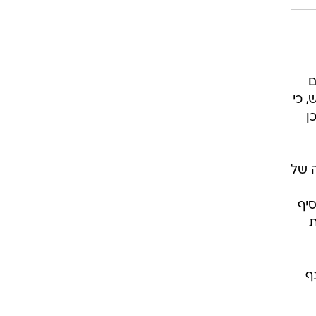
ם
, כי
ן
ה של
סיף
ת
ף