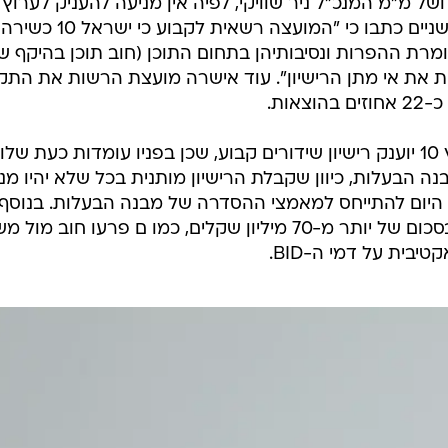
ל מ"מ המנכ"ל ניר שוויקי, לפיה אין מניעה להעניק לערוץ
רישיון של 15 שנות שידורים. כזכור, השניים כתבו כי "המועצה רשאית לקבוע כי ישראל 10 כשירה
ומרת ההפרות ונסיבותיהן בתחום התוכן (חוב תוכן בהיקף ש
מצדיקות את אי מתן הרישיון". עוד אישרה מועצת הרשות את התק
ם בהוצאות.
אין משמעות ההחלטה היום כי לערוץ 10 יוענק רישיון שידורים קבוע, שכן בפניו עומדות כעת של
ה הבעלות, כיוון שקבלת הרישיון מותנית בכל שלא יהיו מני
 בידי נאמן. בערוץ 10 סרבו היום להתייחס למאמצי ההסדרה של מבנה הבעלות. בנוס
הערוץ יהיה להעמיד ערבויות שונות בסכום של יותר מ-70 מיליון שקלים, כמו ם פרעו חוב מ
בית על דמי ה-BID.