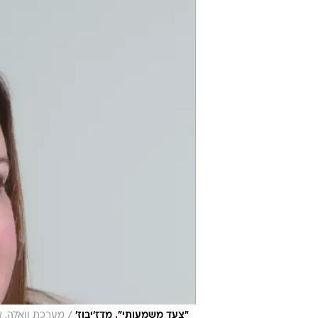
/
"צעד משמעותי". מדז'יבוז'
מערכת וואלה, א