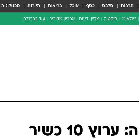
תרבות
סלבס
כסף
אוכל
בריאות
תיירות
טכנולוגיה
בינלאומי
תיקטוק
מגזין ודעות
ארכיון מדורים
עוד בברנז'ה
זמן צהוב
כתבו לנו
מדור סוף
הרשות השנייה: ערוץ 10 כשיר