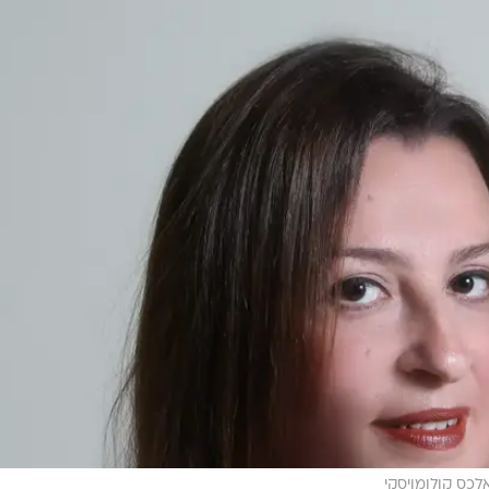
לכס קולומויסקי