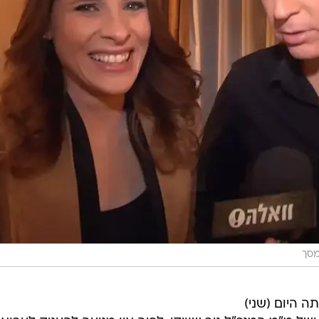
מסך
 היום (שני)