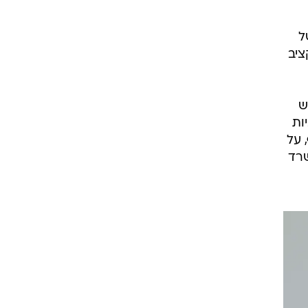
ל
ציב
וש
ות
ף, על
ול משרד