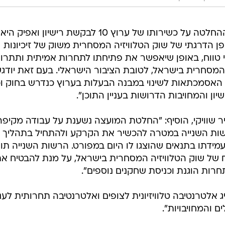
יו"ר הרשות השנייה, אוה מדז'יבוז': "ההחלטה על כשירותו של ערוץ 10 לבקשת רישיון ואפיק היא
 הדרגתי של שוק הטלוויזיה המסחרית משוק של זיכיונות
י טווח, באופן שיאפשר את פתיחתו לתחרות אמיתית ותתרו
יה המסחרית בישראל, לטובת הציבור הישראלי. בעם זאת יודגש
 האסמכתאות לשינוי במבנה הבעלות בערוץ כנדרש בחוק וכ
ון והמחויבות הדרושות בעניין התוכן".
ר שוויקי, הוסיף: "החלטת המועצה נשענת על עבודה מקיפ
שות השנייה במטרה להכשיר את הקרקע ולהתחיל בתהליך
ישיון, בכפוף לעמידתו בתנאים שהוצגו לו היום במפורט. הרשות השנייה תו
 של שוק הטלוויזיה המסחרית בישראל, על מנת להבטיח א
חרות הוגנת וכניסת שחקנים נוספים".
 להציג אלטרנטיבה טלוויזיונית לצופים ואלטרנטיבה תחרותית לענ
 והמחויבויות".