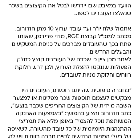
הוועד במאבק שבו יידרשו לבטל את הקיצוצים בשכר
שנאלצו העובדים לספוג.
אתמול שלח יו"ר ועד עובדי ערוץ 10 מתן חודורוב,
מכתב למנכ"ל קבוצת RGE, מודי פרידמן, שאותו
פתח בכך שהעובדים מברכים על כניסת המשקיעים
והבעלים החדשים.
לאחר מכן ציין כי שכרם של העובדים קוצץ כחלק
הפעולות שננקטו להצלת הערוץ, ולכן דרש חלוקת
רווחים וחלוקת מניות לעובדים.
"בחברה טיפוסית שהייתם רוכשים, העובדים היו
מבקשים לעצמם תוספות שכר מפליגות או למצער
השבה מיידית של הקיצוצים החריפים שכבר בוצעו",
כתב חודורוב והציע בהמשך: "באמצעות האחזקה
המשותפת נוכל להצמיד באופן מלא את תמריצי
ההתנהגות היומיומית של כל עובד מהשורה, לשאיפה
של בעלי המניות החדשים לקיים חברה רווחית ויעילה,