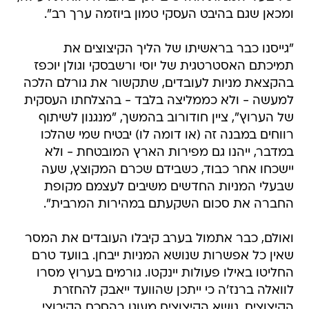
ומכאן שגם בהיבט העסקי טמון ביוזמה ערך רב".
"גייסנו כבר בראשיתו של הליך הקיצוצים את
תמיכתם האסטרטגית של יוסי ורשבסקי וגולן יוכפז
בהקצאת מניות לעובדים, שתקשור את גורלם הלכה
למעשה - ולא כממליצה בלבד - בהצלחתו העסקית
של הערוץ", ציין חודורוב בהמשך, "מנגנון לשיתוף
רווחים במבנה זה (או דומה לו) יבטיח שמי שהלכו
במדבר, ייהנו גם מפירות הארץ המובטחת - ולא
יישכחו אחר כבוד, כשבידם שכרם המקוצץ, שעה
שבעלי המניות החדשים משיבים לעצמם מקופת
החברה את סכום השקעתם במהירות המרבית".
ואולם, כבר אתמול בערב קיבלו העובדים את המסר
שאין כל אפשרות שנושא המניות ייבחן. בוועד טרם
החליטו באילו פעולות יינקטו. גורמים בערוץ מסרו
לוואלה ברנז'ה כי ייתכן שהוועד ייאבק להחזרת
הקיצוצים. נושא הקיצוצים מעוגן בהסכם הקיבוצי