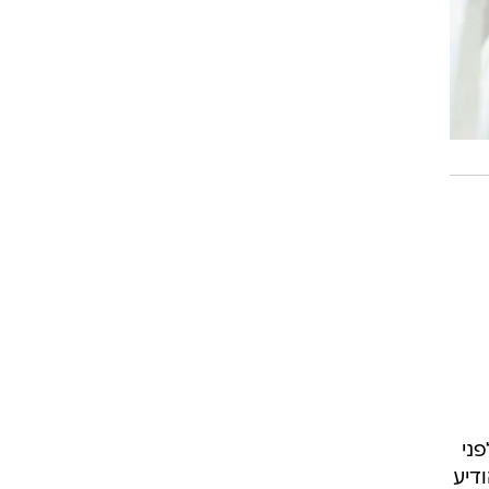
ני
דיע