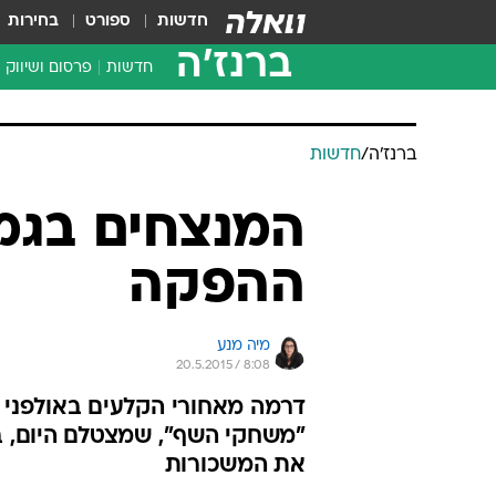
חדשות
ספורט
בחירות
ברנז'ה
חדשות
פרסום ושיווק
ברנז'ה
/
חדשות
המנצחים בגמר
ההפקה
מיה מנע
20.5.2015 / 8:08
דרמה מאחורי הקלעים באולפני ג
"משחקי השף", שמצטלם היום, ב
את המשכורות