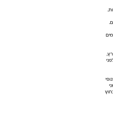
ת.
.
מים
ץ,
פני
ופי
י
חוץ