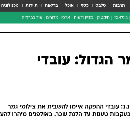
תרבות
סלבס
כסף
אוכל
בריאות
תיירות
טכנולוגיה
בינלאומי
תיקטוק
מגזין ודעות
ארכיון מדורים
עוד בברנז'ה
זמן צהוב
כתבו לנו
מדור סוף
 הגדול: עובדי
.ג: עובדי ההפקה איימו להשבית את צילומי גמר
עקבות טענות על הלנת שכר. באולפנים מיהרו להעב