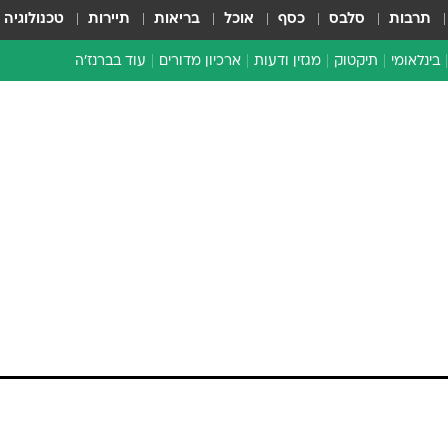
תרבות
סלבס
כסף
אוכל
בריאות
תיירות
טכנולוגיה
בינלאומי
תיקטוק
מגזין ודעות
ארכיון מדורים
עוד בברנז'ה
זמן צהוב
כתבו לנו
מדור סוף