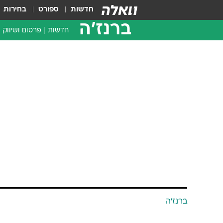
חדשות
ספורט
בחירות
ברנז'ה
חדשות
פרסום ושיווק
ברנז'ה