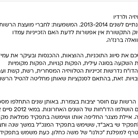
לוויזיה ולרדיו
טרם גיבשה והגישה את הדו"חות השנתיים לשנים 2013-2014. המשמעות: לחברי מועצת הרשות
בשוק התקשורת אין אפשרות לדעת האם הזכייניות עמדו
ואלה ברנז'ה.
 את סיווג התוכניות, ההוצאות, ההכנסות ובעיקר את עמיד
ללת השקעה בסוגה עילית, הפקות קנויות, הפקות מקומיות
ו"ח נדרשות זכייניות הטלוויזיה המסחרית, רשת, קשת וער
יבויות. זאת, בהתאם לסנקציות שאותן מחליטה להטיל הרשו
20 ועד 2015 התמודדה הרשות עם חוסר יציבות בצמרת. באותן שנים התחלפו מס
מנכ"לים, וייתכן שזו הסיבה לכך שטרם הושלמו הדו"חות של השנים
. איילת מצגר החליפה אותו ושימשה בתפקיד ממלאת מקו
מונה לתפקיד שי באב"ד, ששימש בתפקיד המנכ"ל במשך שנה וחצי
טרף למפלגת "כולנו" של משה כחלון. כעת משמש בתפקיד