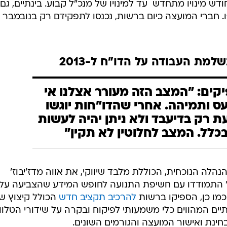
 חברי המועצה כיום ברשות, נכנסו לתפקידם רק בנובמבר
למת העבודה על הדו"ח ל-2013
יקים: "המצב הזה מעורר אצלנו אי
עס ותמיהה. אחרי שהדו"חות יוגשו
ת רק בדיעבד ולא ניתן יהיה לעשות
כלל. המצב לחלוטין לא תקין"
לה הנוכחית, הכוללת מלבד שיווקי, את אווה מדז'יבוז'
וז' התמודדו עם חשיפת התנועה לחופש המידע שהצביעה על
כמו כן, הספיקו ברשות
להרכיב תקציב חדש
הכולל קיצוץ ש
נתיים המהווים כלי משמעותי לפיקוח ובקרה על שידורי הטלווי
ינת ואישור המועצה והגורמים השונים.