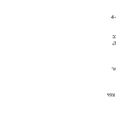
מחויבת כל אחת משלוש הזכייניות להשקיע בסוגה עילית סכום מינימלי של כ-62 מיליון שקלים וכ-4
ב
,
ור
בודה על הדו"ח השנתי לשנת 2013 והוא צפוי