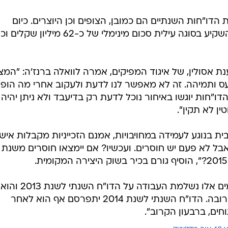
הדו"חות השנתיים הם כמובן, הצופים וכן היוצרים. כיום
ת אסולין, של איגוד המפיקים, אמרה לוואלה ברנז'ה: "המצ
כעס ותמיהה. זה לא מאפשר לנו לדעת ולעקוב אחרי מה הופק
"חות יוגשו באיחור נוכל לדעת רק בדיעבד ולא ניתן יהיה
ן לא תקין".
ית בנוגע לעמידה במחויבויות, אמנם הזכייניות מקבלות איש
אבל לא פעם יש חוסרים. ועכשיו? אם יימצאו חוסרים משנת
מהרשות השנייה נמסר בתגובה: "בימים אלו נשלמת הע
להיות מאושר ומפורסם בתקופה הקרובה. הדו"ח השנתי לשנת 2014 יתפרסם אף הוא לאחר
ם, ברבעון הקרוב".