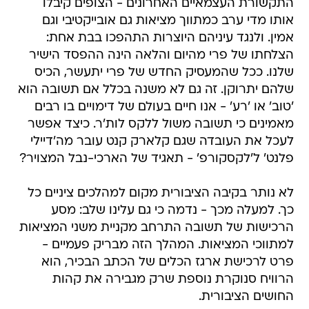
אמין. ולנגד עיניהם היוצרות התהפכו בבת אחת:
הצלחתו של פרי מהיום והלאה הינה ההפסד הישיר
שלנו. ככל שהמעסיק החדש של פרי יתעשר, הכיס
שלהם יתרוקן. זה גם לא משנה בכלל אם תשובה הוא
'טוב' או 'רע' - אנו חיים בעולם של דימויים בו רבים
מאמינים כי תשובה משול ללקס לות'ר. כיצד אפשר
לעכל את העובדה שגם קלארק קנט עובר מה'דיילי
פלנט' ל'לקסקורפ' - תאגיד של הארכי-נבל המצויר?
לא נותר בקיבה הציבורית מקום למהלכים ציניים כל
כך. למעלה מכך - נדמה כי גם עלינו שלב: מסע
הרכישות של תשובה התרחב מקניית משני המציאות
למתווכי המציאות. המהלך הזה מבריק פעמיים -
פרט לרכישת ארגז הכלים של הכתב הבכיר, הוא
הרוויח סנוקרת נוספת שרק מגבירה את קהות
החושים הציבורית.
ומשהו אחרון: פרי ידע טוב מאוד איזו תגובה תעורר