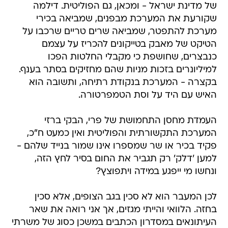
מערכת להתפטר, שמביאה שרים טריים שרכבו על
הטיקט של מאבק בטייקונים להכריז על עצמם
כנבצרים, שחושפת כי מקבלי החלטות הפכו
למיליונרים בזכות מניות שהם מחזיקים בסתר בענף.
בקצרה - המערכת בנקודת רתיחה, ותשובה הוא
האיש עם היד על וסת הטמפרטורה.
העמדת מחסן התחמושת של פרי, הבקי ברזי
המערכת התקשורתית והפוליטית ואין כמעט ח"כ,
פקיד בכיר או שר שמספרו אינו שמור בנייד שלהם -
למען 'דלק' רק תגביר את החום בסיר לחץ הזה,
ונחשו מי ייפגע במידה ויתפוצץ?
לכן המעבר הוא לא סכין בגב הצופים, אלא סכין
בחזה. הלוואי והייתי מגזים, אך אני רואה את שאר
העיתונאים במסדרון הכתבים במשכן כסוג של משרתי
ציבור לא פחות ממסוקריהם. רבים מתוכם פיתחו
חוש צדק ואחריות מחודד במיוחד, כיאה לנחוץ מכלבי