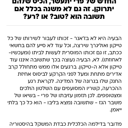
תשובה הוא ?טוב? או ?רע?
הבעיה היא לא בז'אנר - זכותו לעבור לשירותו של כל
טייקון ואוליגרך שירצה, וכל עוד לא סייע להם בחשאי
ככתב, זו גם זכותו המוסרית לעשות לביתו (ומעכשיו-
לאחוזתו). לא, הבעיה נעוצה בכך שתשובה איננו עוד
טייקון אלא ה-טייקון. ברגעים אלו ממש מתחולל קרב
אדירים מתחת ומעל לפני הקרקע לביסוס אחיזת
החנק שלו בגרונה של המדינה. לקראת רגע
ההכרעה, קשריו המסועפים עם השלטון הולכים
ומצטופפים. לכן תזמון עזיבתו של פרי - בשיאו של
משבר הגז - שתשובה נמצא בליבו - הוא כל כך בלתי
ייאמן.
מדובר בדילמה הכלכלית כבדת המשקל בהיסטוריה
של מדינת ישראל - ומכאן, גם הפוליטית. דילמה
שקורעת את המערכת מבפנים, שמביאה בכירי