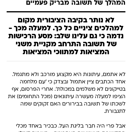
לא נותר בקיבה הציבורית מקום
למהלכים ציניים כל כך. למעלה מכך -
נדמה כי גם עלינו שלב: מסע הרכישות
של תשובה התרחב מקניית משני
המציאות למתווכי המציאות
לא אתמם, עיתונות היא מקצוע מורכב ולא מתגמל.
אחד הכתבים ציין אתמול ובצדק כי 'עם מלחמה
בטייקונים לא משלמים במכולת'. אחרי הפרסום, אף
הציפו למעלה מעשרה עיתונאים (מכל התחומים) את
לשכתו של תשובה בבירורים האם זקוקים שמה
לתגבורת.
אבל פרי היה חבר בליגת העל. כבכיר באחד מכלי
התקשורת העצמאיים האחרונים - הצופים קיבלו
אותו מדי ערב כמתווך מציאות גם אובייקטיבי וגם