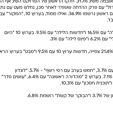
הראיון עם נשיא ארצות הברית ברק אובמה משיג 31.7%. חלקו הראשון של הפרויקט השיג אף 
צפייה. "האח הגדול" עם פרק ההדחה ששודר לאחר מכן, נחלש מעט עם נתו
של 33.9%, אחרי שבפרק ששודר ביום ראשון נרשמו 36.9%. ואילו ממול, בערוץ 10, "המקור" 
בהמשך הערב בערוץ 2 "אנשים בלילה" עם 16.5% ו"חדשות הלילה" עם 9.5%. בערוץ 10 "היום
בגזרת החדשות: חדשות ערוץ 2 עם 21.4% צפייה, חדשות ערוץ 10 עם 9.5% ו"מבט" 
בפרה פריים: בערוץ 10 "הכל כלול" עם 3.7%, "חמש בערב עם רפי רשף" - 5.7%, "לונדון
וקירשנבאום" - 6.4% ו"גיא פינס" עם 7.1%. בערוץ 2 "מהדורה ראשונה" עם 6.4%, "עושים ס
שמת 6.8%.