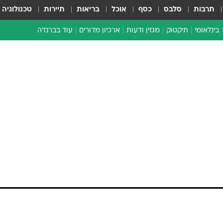
תרבות
סלבס
כסף
אוכל
בריאות
תיירות
טכנולוגיה
בינלאומי
תיקטוק
מגזין ודעות
ארכיון מדורים
עוד בברנז'ה
זמן צהוב
כתבו לנו
מדור סוף