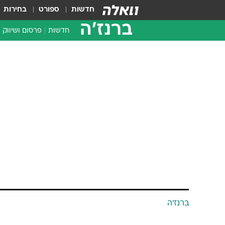
חדשות
ספורט
בחירות
ברנז'ה
חדשות
פרסום ושיווק
ברנז'ה