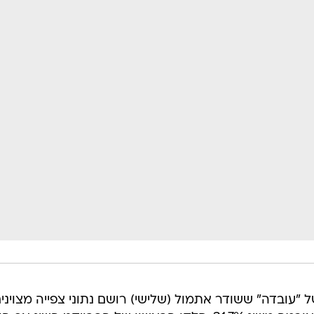
 "עובדה" ששודר אתמול (שלישי) רושם נתוני צפייה מצוינים