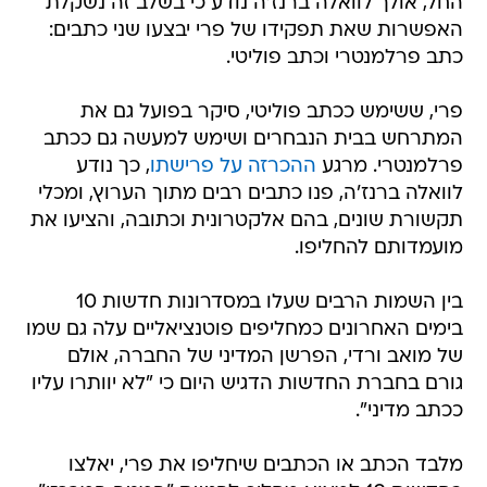
החל, אולך לוואלה ברנז'ה נודע כי בשלב זה נשקלת
האפשרות שאת תפקידו של פרי יבצעו שני כתבים:
כתב פרלמנטרי וכתב פוליטי.
פרי, ששימש ככתב פוליטי, סיקר בפועל גם את
המתרחש בבית הנבחרים ושימש למעשה גם ככתב
פרלמנטרי. מרגע
ההכרזה על פרישתו
, כך נודע
לוואלה ברנז'ה, פנו כתבים רבים מתוך הערוץ, ומכלי
תקשורת שונים, בהם אלקטרונית וכתובה, והציעו את
מועמדותם להחליפו.
בין השמות הרבים שעלו במסדרונות חדשות 10
בימים האחרונים כמחליפים פוטנציאליים עלה גם שמו
של מואב ורדי, הפרשן המדיני של החברה, אולם
גורם בחברת החדשות הדגיש היום כי "לא יוותרו עליו
ככתב מדיני".
מלבד הכתב או הכתבים שיחליפו את פרי, יאלצו