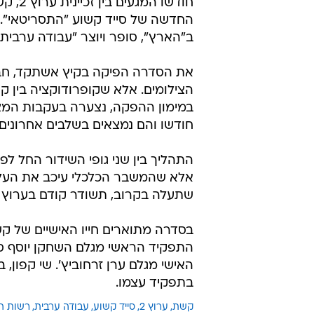
חודשו
החדשה של סייד קשוע "התסריטאי". 
ב"הארץ", סופר ויוצר "עבודה ערבית"
את הסדרה הפיקה בקיץ אשתקד, חברת
הצילומים. אלא שקופרודוקציה בין 
במימון ההפקה, נצערה בעקבות המצב
חודשו והם נמצאים בשלבים אחרונים
התהליך בין שני גופי השידור החל 
אלא שהמשבר הכלכלי עיכב את העלתה
שתעלה בקרוב, תשודר קודם בערוץ 
בסדרה מתוארים חייו האישיים של קש
התפקיד הראשי מגלם השחקן יוסף סו
האישי מגלם ערן זרחוביץ'. שי קפון
בתפקיד עצמו.
קשת
ערוץ 2
סייד קשוע
עבודה ערבית
רשות ה