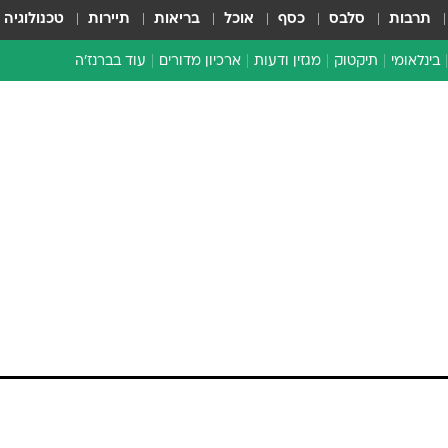
תרבות
סלבס
כסף
אוכל
בריאות
תיירות
טכנולוגיה
בינלאומי
תיקטוק
מגזין ודעות
ארכיון מדורים
עוד בברנז'ה
זמן צהוב
כתבו לנו
מדור סוף