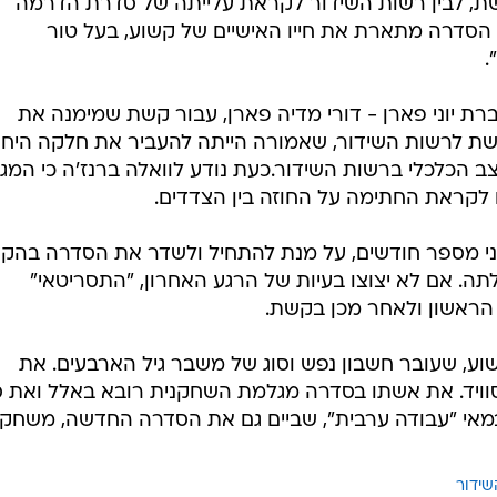
 המגעים בין זכיינית ערוץ 2, קשת, לבין רשות השידור לקראת עלייתה של סדרת הדרמה
הסדרה מתארת את חייו האישיים של קשוע, בעל טור
.
 יוני פארן - דורי מדיה פארן, עבור קשת שמימנה את
קשת לרשות השידור, שאמורה הייתה להעביר את חלקה היחס
 הכלכלי ברשות השידור.כעת נודע לוואלה ברנז'ה כי המג
 לקראת החתימה על החוזה בין הצדדים.
לפני מספר חודשים, על מנת להתחיל ולשדר את הסדרה בהקד
. אם לא יצוצו בעיות של הרגע האחרון, "התסריטאי"
הראשון ולאחר מכן בקשת.
וע, שעובר חשבון נפש וסוג של משבר גיל הארבעים. את
ויד. את אשתו בסדרה מגלמת השחקנית רובא באלל ואת סו
, במאי "עבודה ערבית", שביים גם את הסדרה החדשה, משחק
שידור