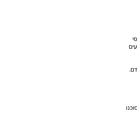
י
עים
ם.
כנו