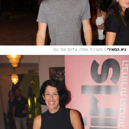
/
גיא המאירי
מערכת וואלה, צילום: אור גפן