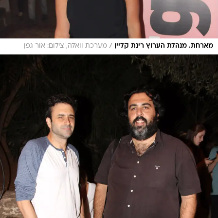
/
מארחת. מנהלת הערוץ רינת קליין
מערכת וואלה, צילום: אור גפן