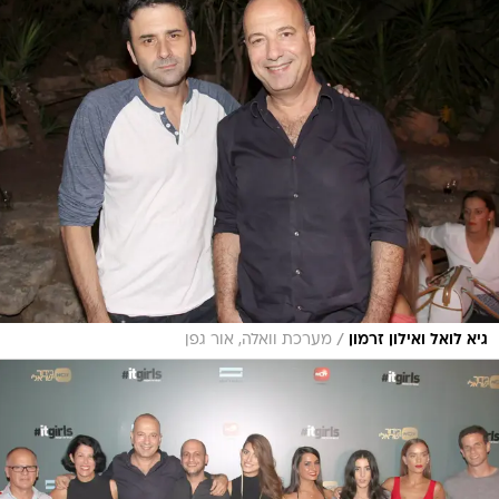
/
גיא לואל ואילון זרמון
מערכת וואלה, אור גפן