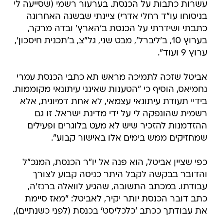
כתבתי ושידרתי על הכנסת ב'הארץ' ובדה מרקר,
בערוץ 10, ב'ליברל', מבט שני, גל"צ, ב'תכנית חיסכון',
ערוץ 9 ועוד".
אביטל שזכה לתמיכה מראש תא כתבי הכנסת עמרי
נחמיאס, הוסיף כי "הטענות שאינני עיתונאי מקוממות.
בידיי תעודת עיתונאי עצמאי, לא אחת דמיונית, אלא
רשמית שהונפקה לי על ידי מדינת ישראל. זו גם
ההזדמנות להזכיר שיש לא מעט בלוגרים ופעילים
שמחזיקים ממש בימים אלו באישור קבוע".
כפי שציין אביטל, הוא פנה אל יו"ר הכנסת, המנכ"ל
והדובר בבקשה לקבל היתר כניסה קבוע לצורך
עבודתו. במכתב התשובה, שהגיע לוואלה ברנז'ה,
כתב דובר הכנסת יותר יקיר, לאביטל: "מאז סיימת
את עבודתך ככתב 'כלכליסט' בכנסת (לפני כשנתיים),
אינך משמש ככתב פרלמנטרי של אף כלי תקשורת.
לתוכניות כמו 'עובדה', שם הועסקת לאחר מכן, אין