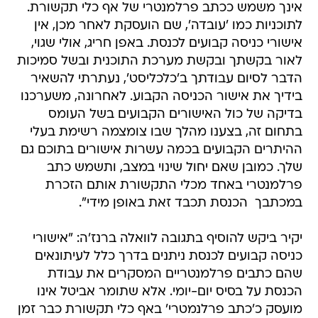
אישורי כניסה קבועים לכנסת. באפן חריג, אולי שגוי,
לאור בקשתך ובקשת מערכת התוכנית ובשל סמיכות
הדבר לסיום עבודתך ב'כלכליסט', נעתרתי להשאיר
בידיך את אישור הכניסה הקבוע. לאחרונה, משערכנו
בדיקה של כול האישורים הקבועים בשל העומס
בתחום זה, בצענו מהלך שבו צומצמה רשימת בעלי
ההיתרים הקבועים בכמה עשרות אישורים בתוכם גם
שלך. כמובן שאם יחול שינוי במצב, ותשמש כתב
פרלמנטרי באחד מכלי התקשורת אותם הזכרת
במכתבך  הכנסת תכבד זאת באופן מידי".
יקיר ביקש להוסיף בתגובה לוואלה ברנז'ה: "אישורי
כניסה קבועים לכנסת ניתנים בדרך כלל לעיתונאים
שהם כתבים פרלמנטריים המסקרים את עבודת
הכנסת על בסיס יום-יומי. אלא שתומר אביטל אינו
מועסק כ'כתב פרלנמטרי' באף כלי תקשורת כבר זמן
רב. ברור שלא ניתן לחלק אישורי כניסה קבועים
לכנסת לאלפי העיתונאים המחזיקים תעודת עיתונאי,