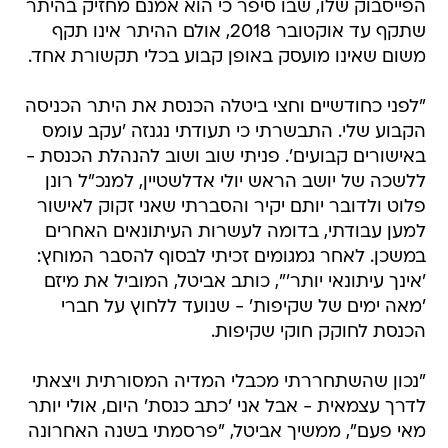
משום שאינו מועסק באופן קבוע בכלי תקשורת אחד.
"לפני כחודשיים וחצי ביטלה הכנסת את היתר הכניסה
הקבוע שלי. התבשרתי כי תעודתי נגנזה 'עקב עומס
באישורים קבועים'. פניתי שוב ושוב להנהלת הכנסת -
ללשכה של יושב הראש יולי אדלשטיין, למנכ"ל רונן
פלוט ולדובר יותם יקיר והסברתי שאני זקוק לאישור
למען עבודתי, בדומה לעשרות העיתונאים האחרים
במשכן. לאחר גמגומים זכיתי לבסוף להסבר המוחץ:
'אינך עיתונאי יותר'", כותב אביטל, המוביל את מיזם
'מאה ימים של שקיפות' - שנועד ללחוץ על חברי
הכנסת לחוקק חוקי שקיפות.
"נכון שהשתחררתי מכבלי המדיה המסורתית ויצאתי
לדרך עצמאית - אבל אני 'כתב כנסת' היום, אולי יותר
מאי פעם", ממשיך אביטל, "פרסמתי בשנה האחרונה
עשרות כתבות על הכנסת. בערעור רשמי (שסייעה לי
בניסוחו עו"ד רחלי אדרי) ציינתי שבשנה האחרונה