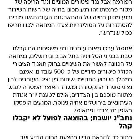
רפורמה אבל נגד פיטורים המוניים ונגד הריסה של
מקור פרנסתו זהו רגע מכונן בחייה של רשות השידור
ורגע מכונן בחייה של ההתארגנות העובדת.אנו מודים
להסתדרות על הסולידריות צעדי המחאה ילכו ויחריפו
ככול שנדרש".
אתמול ערכו מאות עובדים ובני משפחותיהם קבלת
שבת בבנייני הטלוויזיה בתל אביב ובירושלים, במחאה
על הכוונה לאשר את השינויים בחוק תאגיד הציבורי
הכולל פיטורים מידיים של כ-500 עובדים. אמנם
במהלך השבוע התקיימו שיחות בין נציגי העובדים לבין
נציגי משרד התקשורת ומשרד האוצר המטרה לגבש
מתווה מוסכם בין הצדדים, אולם לטענת יו"ר אגודת
העיתונאים בירושלים אחיה גינוסר, המגעים הופסקו
באופן חד צדדי ופתאומי.
נתב"ג יושבת; בהוצאה לפועל לא יקבלו
קהל
בתוך כך, לקראת הדיון בהצעת החוק הודיע ועד