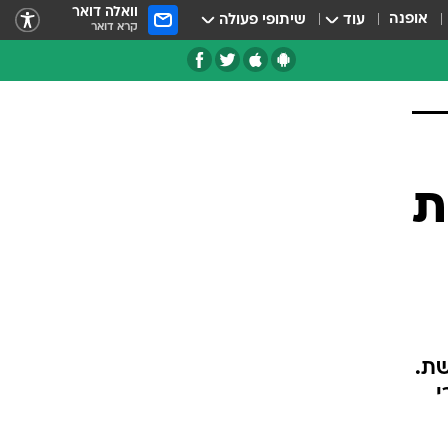
וואלה דואר
אופנה
עוד
שיתופי פעולה
קרא דואר
ת
שת.
י