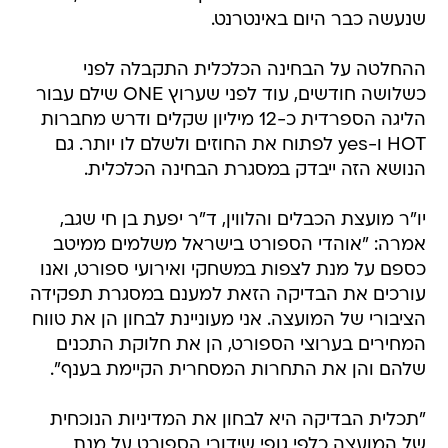
שנעשה כבר היום באינטרנט.
ההחלטה על הבחינה הכלכלית התקבלה לפני
כשלושה חודשים, עוד לפני שערוץ ONE שילם עבור
הליגה הספרדית כ-12 מיליון שקלים ודרש מחברות
HOT ו-yes לפתוח את החוזים ולשלם לו יותר. גם
הנושא הזה ייבדק במסגרת הבחינה הכלכלית.
יו"ר מועצת הכבלים והלווין, ד"ר יפעת בן חי שגב,
אמרה: "אוהדי הספורט בישראל משלמים ממיטב
כספם על מנת לצפות במשחקי ואירועי ספורט, ואנו
עורכים את הבדיקה הזאת למענם במסגרת תפקידה
הציבורי של המועצה. אני מעוניינת לבחון הן את טווח
המחירים בערוצי הספורט, הן את חלוקת התכנים
שלהם והן את התחרות המסחרית הקיימת בענף".
"תכלית הבדיקה היא לבחון את המדיניות הנוכחית
של המועצה כלפי גופי שידורי הספורט על מנת