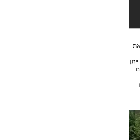
את
יתן
ם