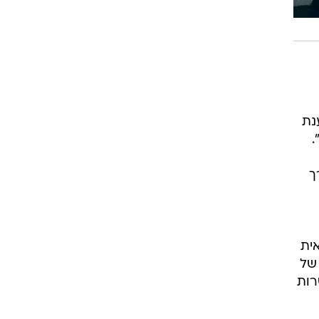
נת
.
ך
ית
 של
רות