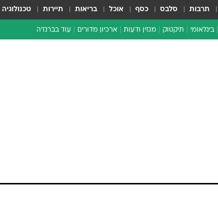
תרבות
סלבס
כסף
אוכל
בריאות
תיירות
טכנולוגיה
בינלאומי
תיקטוק
מגזין ודעות
ארכיון מדורים
עוד בברנז'ה
זמן צהוב
כתבו לנו
מדור סוף