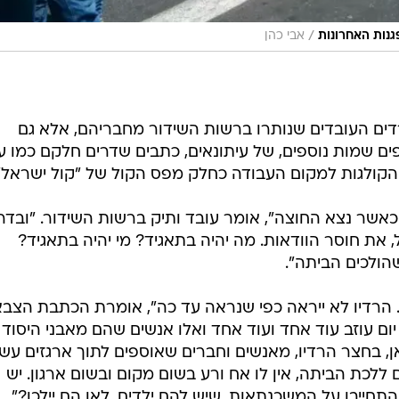
/
גנות האחרונות
אבי כהן
פרדים העובדים שנותרו ברשות השידור מחבריהם, אלא גם
ים שמות נוספים, של עיתונאים, כתבים שדרים חלקם כמו ע
די הקולגות למקום העבודה כחלק מפס הקול של "קול ישראל"
וכאשר נצא החוצה", אומר עובד ותיק ברשות השידור. "ובדר
, את חוסר הוודאות. מה יהיה בתאגיד? מי יהיה בתאגיד?
הולכים הביתה".
. הרדיו לא ייראה כפי שנראה עד כה", אומרת הכתבת הצבא
ום עוזב עוד אחד ועוד אחד ואלו אנשים שהם מאבני היסוד
ן, בחצר הרדיו, מאנשים וחברים שאוספים לתוך ארגזים עש
 ללכת הביתה, אין לו אח ורע בשום מקום ובשום ארגון. יש
חייבו על המשכנתאות, שיש להם ילדים, לאן הם יילכו?".