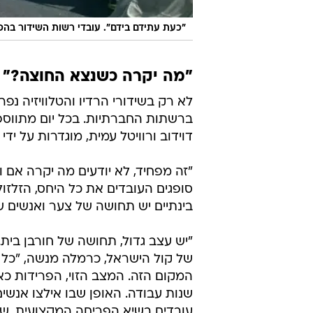
"כעת עתידם בידם". עובדי רשות השידור בהפ
"מה יקרה כשנצא החוצה?"
לא רק בשידורי הרדיו והטלוויזיה נ
ברשתות החברתיות. בכל יום מתווספ
דוידוב ורוויטל עמית, מוגדרות על י
"זה מפחיד, לא יודעים מה יקרה אם 
סופגים העובדים את כל היחס, הזלזול
בינתיים יש תחושה של צער ואנשים ש
"יש עצב גדול, תחושה של חורבן בית
של קול הישראל, כרמלה מנשה, "כל י
המקום הזה. המצב הזוי, הפרידות כא
שנות עבודה. האופן שבו אילצו אנשים
עובדים בשיא הפריחה המקצועית, שהת