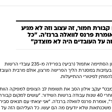
בורת חמור, זה עצוב וזה לא מגיע
ומרת פרנס לוואלה ברנז'ה. "כל
ה על העובדים היה לא מוצדק"
מהדורת החדשות של הערוץ הראשון הסתיימה אתמול (רביעי) בפרידה מ-235 עובדי הרשות
בעזיבות במסגרת הליך הפרישה מרצון, אולם מרבית העובד
מתין לפיטורי ההתייעלות.
מבט" יעקב אילון הסב את תשומת לב הצופים למפיקה הוות
של המהדורה, רותי פרנס, שפרשה אחרי 40 שנות עבודה ברשות השידור. "עושים למקום קבור
", אומרת פרנס לוואלה ברנז'ה. "אני יצאתי עם תנאים סביר
ם משכנתאות שלא יודעים מה הם יעשו. כל העליהום הזה על