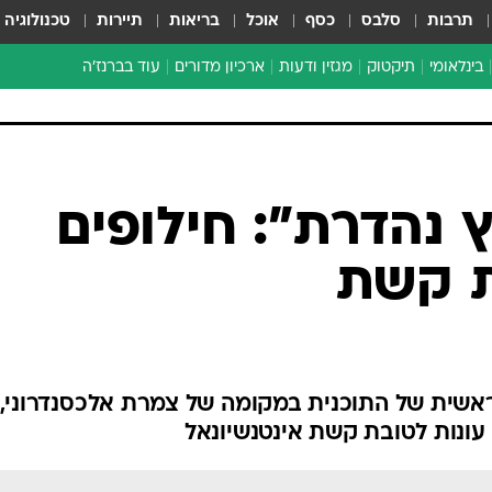
תרבות
סלבס
כסף
אוכל
בריאות
תיירות
טכנולוגיה
בינלאומי
תיקטוק
מגזין ודעות
ארכיון מדורים
עוד בברנז'ה
זמן צהוב
כתבו לנו
מדור סוף
 נהדרת": חילופים