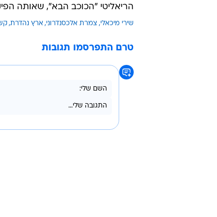
האחרונות, מונתה לתפקיד המפיקה ה
הזכיינית. במסגרת תפקידה החדש תה
במדינות שבהן ישודרו.
מיכאלי, שהחלה את דרכה המקצועית
למשך שלוש שנים. לאחר מכן הצטרפ
הריאליטי "הכוכב הבא", שאותה הפיק
שירי מיכאלי
צמרת אלכסנדרוני
ארץ נהדרת
קש
טרם התפרסמו תגובות