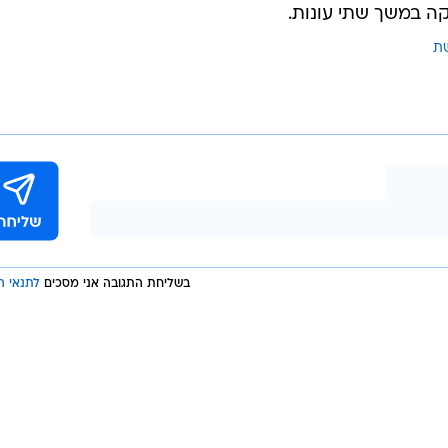
אלכסנדרוני ששימשה כמפיקה הראשית של התוכנית מבית זכיינית ערוץ 2 - קשת, בארבע 
ראשית של קשת אינטנשיונאל, הזרוע הבינלאומית של
יה אחראית אלכסנדרוני לייעץ ולהטמיע את הפורמטים
 בקשת, הפיקה בעבר את "רק בישראל" ואת העונה הראש
של "מה זה השטויות האלה". בשנת 2007 היא החלה לעבוד כמפיקה הראשית של ערוץ הילדים
ה מיכאלי לטדי הפקות ושימשה כמפיקה הראשית של תוכנ
ה במשך שתי עונות.
ת