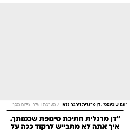
/
"וגם שובינסט". דן מרגלית וזהבה גלאון
מערכת וואלה, צילום מסך
"דן מרגלית חתיכת טינופת שכמותך.
איך אתה לא מתבייש לרקוד ככה על
הדם? השוטרים שנפצעו הם גיבורים
שראויים לכל שבח. מה שבטוח לא