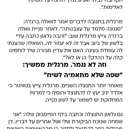
מרגלית בתגובה לדברים אמר לוואלה ברנז'ה:
"סגנונה מלמד על עצבנותה". לאחר פניית וואלה
ברנז'ה צייץ מרגלית שוב: "זהבה גלאון כתבה עליי
בלשון של ביוב אבל זה לא יעזור לה, השאלה שהצגתי
לה עומדת בעינה: האם את עדיין סבורה שיד לוחמינו
קלה על ההדק? כן או לא?".
וזה לא נגמר. מרגלית ממשיך:
"שפה שלא מתאמיה לשיח"
מאוחר יותר התנצלו השניים. מרגלית צייץ בטוויטר כי
אלדד יניב יעץ לו להתנצל והוסיף כי למרות
המחלוקת יש לשמור על לשון נקייה.
גם גלאון התנצלה וכתבה בדף הפייסבוק שלה: "אני
שמחה שנוכח הביקורת שלי ושל אחרים על דבריו, דן
מרגלית בחר להתנצל ולחזור בו מההאשמות השגויות
שהטיח בי ובמרצ ובמצביעיה. גם אני רוצה להתנצל