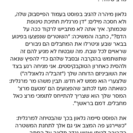
ולא חסכה מילים: "דן מרגלית חתיכת טינופת
שכמותך. איך אתה לא מתבייש לרקוד ככה על
הדם?", כתבה והמשיכה: "השוטרים שנפצעו בפיגוע
בבאר שבע וניטרלו את המחבלים הם גיבורים
שראויים לכל שבח. מה שבטוח לא מגיע להם זה
שתשתמש בהקרבה ובסבל שלהם כדי להפיץ שנאה
ולהסית כאחרון הטוקבקיסטים. אני מניחה רגע בצד
את השוביניזם הדוחה שלך ("זהבל'ה גלאונל'ה")
שלצערי הוא ממש לא חדש. תבין משהו מר מרגלית:
כשאתה מעז לכתוב שהפצועים הם 'מטעם מרצ'
המסר שלך הוא שצריך להתייחס לתומכי מרצ כאל
מחבלים. דמם בראשך".
את הפוסט סיימה גלאון בכך שהבטיחה למרגלית:
"כשיירגע פה המצב אני גם אלך לתחנת המשטרה
הקרובה לביתי ואגיש נגדך תלונה על הסתה
לאלימות".