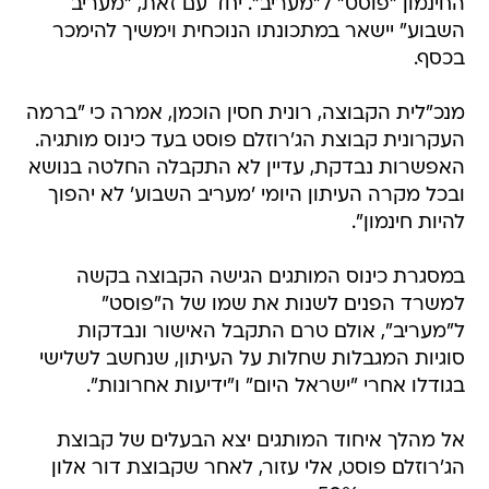
החינמון "פוסט" ל"מעריב". יחד עם זאת, "מעריב
השבוע" יישאר במתכונתו הנוכחית וימשיך להימכר
בכסף.
מנכ"לית הקבוצה, רונית חסין הוכמן, אמרה כי "ברמה
העקרונית קבוצת הג'רוזלם פוסט בעד כינוס מותגיה.
האפשרות נבדקת, עדיין לא התקבלה החלטה בנושא
ובכל מקרה העיתון היומי 'מעריב השבוע' לא יהפוך
להיות חינמון".
במסגרת כינוס המותגים הגישה הקבוצה בקשה
למשרד הפנים לשנות את שמו של ה"פוסט"
ל"מעריב", אולם טרם התקבל האישור ונבדקות
סוגיות המגבלות שחלות על העיתון, שנחשב לשלישי
בגודלו אחרי "ישראל היום" ו"ידיעות אחרונות".
אל מהלך איחוד המותגים יצא הבעלים של קבוצת
הג'רוזלם פוסט, אלי עזור, לאחר שקבוצת דור אלון