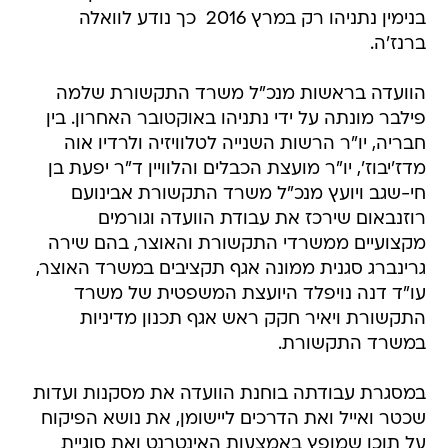
הוועדה בראשות מנכ"ל משרד התקשורת שלמה
פילבר מונתה על ידי נתניהו באוקטובר האחרון. בין
חבריה, יו"ר הרשות השנייה לטלוויזיה ולרדיו אוה
מדז'יבוז', יו"ר מועצת הכבלים והלוויין ד"ר יפעת בן
חי-שגב ויועץ מנכ"ל משרד התקשורת אבינועם
רוזנבאום שירכז את עבודת הוועדה וגורמים
מקצועיים ממשרדי התקשורת והאוצר, בהם שירה
גרינברג סגנית ממונה אגף תקציבים במשרד האוצר,
עו"ד דנה נויפלד היועצת המשפטית של משרד
התקשורת ויאיר חקק ראש אגף תכנון מדיניות
במשרד התקשורת.
במסגרת עבודתה בוחנת הוועדה את מסקנות ועדות
שכטר ואייל ואת הדרכים ליישומן, את נושא הפיקוח
על תוכן שמופץ באמצעות האינטרנט ואת סוגיית
שילוב תוכן שיווקי. כמו כן, בודקת הוועדה שכבר
החלה בעבודתה הסדרים שיעודדו כניסה של שחקנים