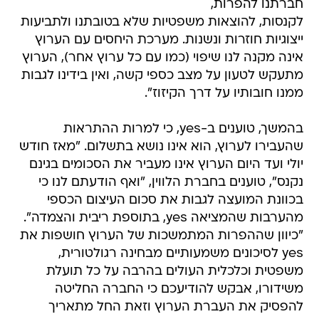
חברתנו להפרות,
לקנסות, להוצאות משפטיות שלא בטובתנו ולתביעות
ייצוגיות חוזרות ונשנות. מערכת היחסים עם הערוץ
אינה מקנה לנו שיפוי (כמו עם כל ערוץ אחר), הערוץ
מתעקש לטעון על מצב כספי קשה, ואין בידינו לגבות
ממנו חובותיו על דרך הקיזוז".
בהמשך, טוענים ב-yes, כי למרות ההתראות
שהעבירו לערוץ, הוא אינו נושא בתשלום. "מאז חודש
יולי ועד היום הערוץ אינו מעביר את הסכומים בגינם
נקנס", טוענים בחברת הלווין, "ואף הודעתם לנו כי
בכוונת המועצה לגבות את סכום העיצום הכספי
מהערבות שהמציאה yes, בתוספת ריבית והצמדה".
"כיוון שההפרות המתמשכות של הערוץ חושפות את
yes לסיכונים משמעותיים מבחינה רגולטורית,
משפטית וכלכלית העולים בהרבה על כל תועלת
משידורו, אבקש להודיעכם כי החברה החליטה
להפסיק את העברת הערוץ וזאת החל מתאריך