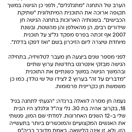
הערב של התחנה "מתגלגלים", ולפני כן הגישה במשך
תקופה ארוכה את התוכנית המיתולוגית "שתיקת
הכבישים". בשנותיה הארוכות בתחנה הגישה חן
שידורים רבים, הן מהאולפן והן מהשטח, ובשנת
2007 אף זכתה בפרס מפקד גל"צ על תוכנית
מיוחדת שיצרה ליום הזיכרון בשם "ואז דפקו בדלת".
לפני מספר שנים ביצעה חן מעבר לטלוויזיה, בתחילה
הגישה מבזקי אינטרנט בחדשות ערוץ שתיים
ובהמשך הגישה במשך כשנתיים את התוכנית
"מדברים על זה" בערוץ 2 לצידו של שי גולדן. כמו כן
משמשת חן כקריינית פרסומות.
נעמה חן מסרה לוואלה ברנז'ה: "הגעתי לתחנה בגיל
18, בקרוב אהיה בת 30. גלי צה"ל וגלגלצ היו הבית
שלי ב-12 השנים האחרונות. למדתי שם המון, פגשתי
את האנשים המקצועיים והמוכשרים ביותר בתעשייה
הזו, ולא, זו אינה קלישאה, באמת מדובר בביה"ס