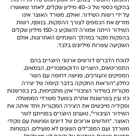
התכוונו להפשיר בשלב הראשון חמש סדרות דרמה
בהיקף כספי של כ-40 מיליון שקלים, לאחר שאושרו
על ידי רשות השידור. ואולם, משרד האוצר אינו
מזרים את הכספים לצורך ההפקות. בנוסף, רשות
השידור הייתה אמורה להשקיע כ-150 מיליון שקלים
בהפקות מקור במהלך השנתיים האחרונות, אולם
השקיעה עשרות מיליונים בלבד.
לנוכח הדברים דורשים ארגוני היוצרים בהם
התסריטאים, היוצרים הדוקומנטריים, הבמאים,
המפיקים והעורכים, פגישה דחופה עם השר
כחלון."הוראות החקיקה בדבר קיומה של יצירה
מקורית בשידור הציבורי אינן מתקיימות, בין בפרשנות
כזו ובין בפרשנות אחרת בפועל משרדי הממשלה
ופקידיה מייבשים את היצירה המקורית ויחד איתה את
השידור הציבורי", טוענים היוצרים בפנייתם לשר
האוצר. "חודשים ארוכים של דיונים ופגישות עם פקידי
משרדך ועם המנכ"לים השונים לא מועילים. הבטחות