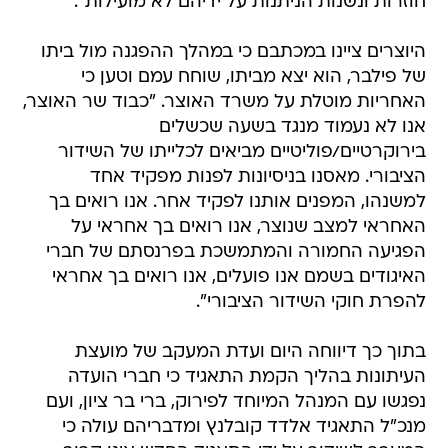
חוזרות ונשנות הניתנות על ידיהם לא מועילות".
היוצרים ציינו במכתבם כי במהלך ההפגנה מול ביתו
של פילבר, הוא יצא מביתו, שוחח עמם וטען כי
האחריות מוטלת על משרד האוצר. "כבוד שר האוצר,
אנו לא נעמוד מנגד בשעה שכשלים
בירוקרטיים/פוליטיים מביאים לכלייתו של השידור
הציבורי. מאסנו בניסיונות לפנות מפקיד אחד
למשנהו, המפנים אותנו לפקיד אחר. אנו רואים בך
האחראי למצב שנוצר, אנו רואים בך אחראי על
הפגיעה החמורה והמתמשכת בפרנסתם של חברי
האיגודים בשמם אנו פועלים, אנו רואים בך אחראי
להפרת חוקי השידור הציבורי".
בתוך כך דיווחה היום ועדת המעקב של מועצת
העיתונות בהליך הקמת התאגיד כי חברי הועדה
נפגשו עם המנהל המיוחד לפירוק, ברי בר ציון, ועם
מנכ"ל התאגיד אלדד קובלנץ ומדבריהם עולה כי