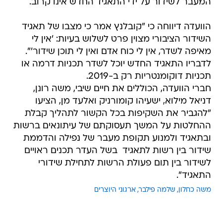
המעבר לשידור על ידי התאגיד החדש אינו קרוב.
הוועדה דיווחה כי "קובלנץ אמר כי מצבו של תאגיד
השידור הציבורי מצוין פרט לשלוש בעיות: 'אין לי
מאיפה לשדר, אין לי כוח אדם ואין לי תוכן שידור'".
לדבריו התאגיד החדש יוכל לשדר תכניות דרמה או
תכניות דוקומנטריות רק ב-2019.
חברי הוועדה, הכוללים את חיים שיבי, משה רונן,
דניאל מילוא, ישעיהו קומורניק ואלעד מן, הציעו
"להגביר את השקיפות בכל הקשור לתהליך קבלת
ההחלטות על המשך תעסוקתם של עיתונאים ברשות
ובתאגיד ולמנוע תקופת מעבר של נפילה והדממת
שידור בין רשות לתאגיד  בשל העדר תכנים ראויים
לשידור בין תום פעולת הרשות לתחילת שידורי
התאגיד".
משה כחלון
שלמה פילבר
ארגוני היוצרים