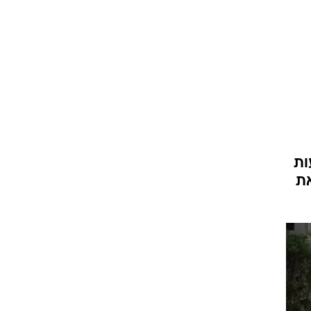
עות
את