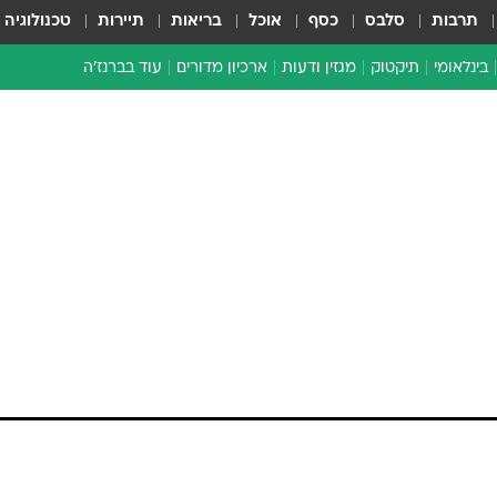
תרבות
סלבס
כסף
אוכל
בריאות
תיירות
טכנולוגיה
בינלאומי
תיקטוק
מגזין ודעות
ארכיון מדורים
עוד בברנז'ה
זמן צהוב
כתבו לנו
מדור סוף