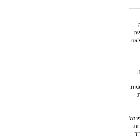

בקשה
לצה
את רשות
ת
נהל
ות
רד