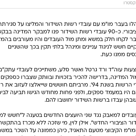
קסטרו
לו בעבר מו"מ עם עובדי רשות השידור והמליצו על סגירתה 
מועסקים כיועצים בתאגיד השידור הציבורי. כ-90 עובדי רשות השידור פנו למבקר המדינה ב
בעבר לקחו חלק במשא ומתן מול העובדים והיו מעורבים בהמ
ם חשש לניגוד עניינים ומינהל בלתי תקין בכך שהשניים
ים ממנו כעת.
ות עוה"ד ורד גרטל ואשר סלע, משתייכים לעובדי עתק"ם.
ל המדינה, בדרישה להכיר בזכויות ובוותק שצברו כספקים
חיצוניים לפני שקיבלו מעמד של עובדי הרשות בשנת 94'. מרביתם חוששים שייאלצו לעזוב 
ם היו במעמד ספקים, ולפני פחות מחודש הגישו תביעה לבי
בהן עבדו ברשות השידור יחושבו להם.
בדים למאבק נגד שני היועצים החדשים בטענה ל"חשש למי
ור הציבורי החדש". אילן לוין, מי שזכה ללא מכרז בהתקשר
 המו"מ הקיבוצי מטעם התאגיד, כיהן כממונה על השכר במש