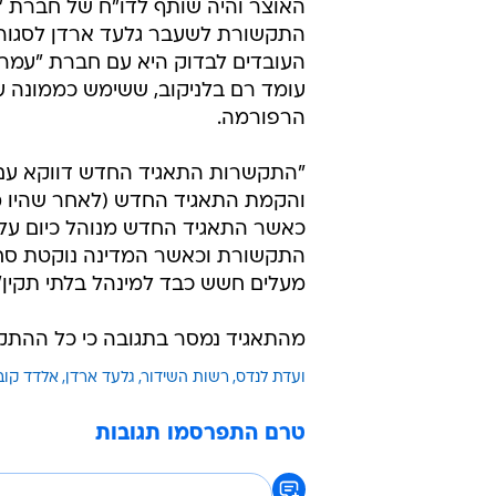
האוצר והיה שותף לדו"ח של חברת 
התקשורת לשעבר גלעד ארדן לסגור
העובדים לבדוק היא עם חברת "עמרב
עומד רם בלניקוב, ששימש כממונה 
הרפורמה.
"התקשרות התאגיד החדש דווקא עם 
והקמת התאגיד החדש (לאחר שהיו מע
כאשר התאגיד החדש מנוהל כיום על 
התקשורת וכאשר המדינה נוקטת סחבת
מעלים חשש כבד למינהל בלתי תקין", 
מהתאגיד נמסר בתגובה כי כל ההתקשר
ועדת לנדס
רשות השידור
גלעד ארדן
אלדד קוב
טרם התפרסמו תגובות