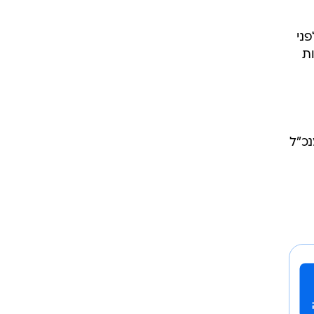
ני
ת
נכ"ל