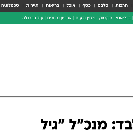
תרבות
סלבס
כסף
אוכל
בריאות
תיירות
טכנולוגיה
בינלאומי
תיקטוק
מגזין ודעות
ארכיון מדורים
עוד בברנז'ה
זמן צהוב
כתבו לנו
מדור סוף
ד: מנכ"ל "גיל