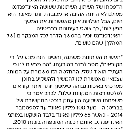
ביום כואב, אך כי אין הצדקה כלכלית להמשך
הדפסתו של העיתון. העיתונות שעושה האינדפנדנט
מעולם לא הייתה אהובה או מכובדת יותר מאשר היא
היום, אבל העלויות אינן מאפשרות את המשך
הפעילות", כך צוטט בעיתונות בבריטניה.
"האינדפנדנט יוכיח בהמשך הדרך לכל המבקרים [של
המהלך] שהם טועים".
"תעשיית העיתונות משתנה, והשינוי הזה מונע על ידי
הקוראים", מסר לבדב בהודעתו. "הם מראים לנו כי
העתיד הוא דיגיטלי. ההחלטה הזו משמרת על המותג
עצמאי ומאפשרת לנו להמשיך ולהשקיע בתוכן
מערכתי באיכות גבוהה שימשוך יותר ויותר קוראים
לפלטפורמות המקוונת שלנו". לבדב אמר כי
משפחתו השקיעה הון עתק בנכסי התקשורת של
בבריטניה - מעל 100 מיליון פאונד עד לספטמבר
2014 - כאשר 65 מיליון פאונד בלבד הושקעו במותגי
האינדיפנדנט, אותם רכשה המשפחה בשנת 2010.