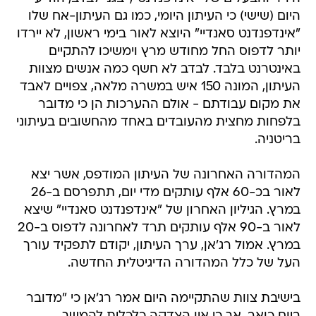
היום (שישי) כי העיתון היומי, כמו גם העיתון-אח שלו
"אינדפנדנט סאנדיי" היוצא לאור בימי ראשון, לא יירדו
יותר לדפוס החל מחודש מרץ וימשיכו להתקיים
באינטרנט בלבד. לבדב לא חשף כמה אנשים מצוות
העיתון, המונה 150 איש במשרה מלאה, צפויים לאבד
את מקום עבודתם - אולם ההערכות הן כי מדובר
בלפחות מחצית מהעובדים באחד מהחשובים בעיתוני
בריטניה.
המהדורה האחרונה של העיתון המודפס, אשר יצא
לאור בכ-60 אלף עותקים מדי יום, תתפרסם ב-26
במרץ. הגיליון האחרון של "אינדפנדנט סאנדיי" שיצא
לאור ב-90 אלף עותקים תרד לאחרונה לדפוס ב-20
במרץ. אמול רג'אן, ערך העיתון, יקודם לתפקיד עורך
העל של כלל המהדורה הדיגיטלית החדשה.
בישיבת צוות שהתקיימה היום אמר רג'אן כי "מדובר