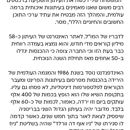
"המשפחה שלי רכשה את העיתון והשקיעה בו כספים
רבים משום שאנו מאמינים בעיתונות איכותית ברמה
עולמית, והמהלך הזה מבטיח את עתיד ערכי התוכן
החשובים והחיוניים הללו", מסר.
לדבריו של המו"ל, לאתר האינטרנט של העיתון כ-58
מיליון קוראים מדי חודש, והוא נמצא בעמדה רווחית
כבר בעת הזו וכי החברה צופה כי ההכנסות יגדלו
ב-50 אחוזים מאז תחילת השנה הנוכחית.
האינדפנדנט נוסד בשנת 1986 והמגמה העולמית של
הירידה בהכנסות מפרסום בעיתונות הפרינט ומעבר
הקוראים לפלטפורמות דיגיטליות, לא פסחו גם עליו.
בתקופת השיא שלו הוא הופץ בכמות של 400 אלף
עותקים ביום וזו ירדה, כאמור, לכמות של כ-60 אלף
בלבד. מדובר יהיה בעיתון הגדול השני בבריטניה
שיפסיק לצאת לאור בתוך חמש שנים, כאשר קדמה
לו סגירתו של "ניו אוף דה וורלד" שהיה בשליטת "ניוז