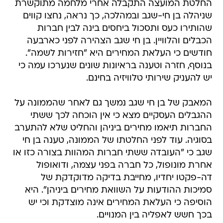
החלטת המועצה התקבלה אחרי מלחמה מתוקשרת
שניהלה בן חי-שגב ובמהלכה, כך נראה, נחצו קווים
שהותירו כעס ותסכול ביחסים בינה לבין חברות
הכבלים והלוויין. בן חי שגב הצהירה לפני כארבעה
חודשים כי העלאת המחירים היא "חזירות לשמה".
בנוסף, חזרה וטענה בראיונות שונים שנערכו עמה כי
יש להעניק שירותי טלוויזיה בחינם.
המאבק של בן חי שגב נמשך גם לאחר שהממונה על
ההגבלים העסקיים מצא כי אין הוכחה לכך ששתי
החברות תיאמו מחירים ביניהן והחליט שלא להתערב
בסוגיה. עוד לפני החלטתו של הממונה, טענה בן חי
שגב כי "העובדה ששתי חברות המהוות בצורה כזו או
אחרת מונופול, כל חברה בפני עצמה, ודואופול
דה-פקטו יחדיו, מחייבת בדיקה מדוקדקת של
סמיכות ההודעות על השוואת מחירים ביניהן". היא
הוסיפה כי העלאת המחירים אינה מוצדקת וכי יש
בכך חשש לאפליה בין המנויים.