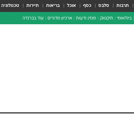
תרבות
סלבס
כסף
אוכל
בריאות
תיירות
טכנולוגיה
בינלאומי
תיקטוק
מגזין ודעות
ארכיון מדורים
עוד בברנז'ה
זמן צהוב
כתבו לנו
מדור סוף