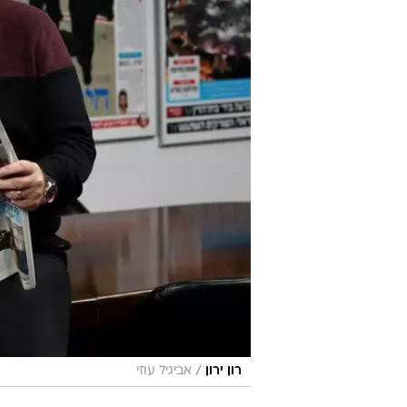
/
רון ירון
אביגיל עוזי