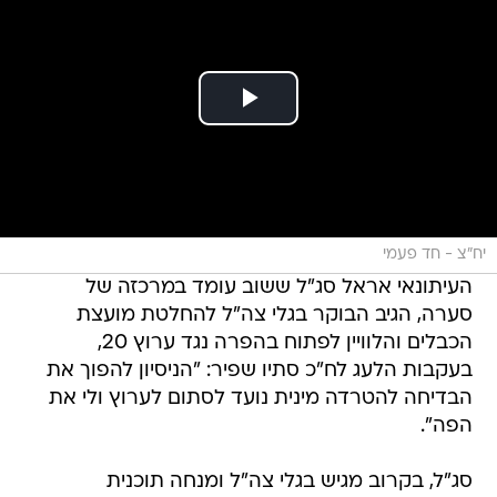
יח"צ - חד פעמי
העיתונאי אראל סג"ל ששוב עומד במרכזה של
סערה, הגיב הבוקר בגלי צה"ל להחלטת מועצת
הכבלים והלוויין לפתוח בהפרה נגד ערוץ 20,
בעקבות הלעג לח"כ סתיו שפיר: "הניסיון להפוך את
הבדיחה להטרדה מינית נועד לסתום לערוץ ולי את
הפה".
סג"ל, בקרוב מגיש בגלי צה"ל ומנחה תוכנית
האקטואליה "הפטריוטים" בערוץ 20 (מורשת), חיקה
את ח"כ שפיר ואמר: "אני רוצה להיות חופשי ולרכוב