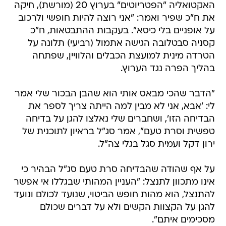
על אופניים בלי כיסא". בעקבות ההתבטאות, ח"כ
קסניה סבטלובה הגישה אתמול (רביעי) תלונה על
הטרדה מינית למועצת הכבלים והלוויין, שפתחה
בהליך הפרה נגד הערוץ.
"הדבר שהכי מבאס אותי הוא שהבן הבכור שלי אמר
לי: 'אבא, אני לא מבין למה הייתה צריך לספר את
הבדיחה הזו', ושחברים שלי נאלצו להגן על בדיחה
טפשית וסרת טעם", אמר סג"ל בראיון לתוכנית של
ירון דקל ועמית סגל בגלי צה"ל.
על אף שהודה שהבדיחה סרת טעם סג"ל הבהיר כי
אינו מתכוון לתנצל: "העניין המהותי שבגללו אי אפשר
להתנצל, הוא מהות חופש הביטוי, שנועד לכולם ונועד
להגן על הקצוות הקשים ולא על דברים שכולם
מסכימים איתם".
סג"ל הוסיף כי בתוכניות אחרות, בהן תוכנית