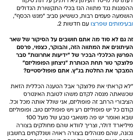
דעתו של מייסד העיתון גיא רולניק על תת סיקור
ההפגנות נגד מתווה הגז בכלי התקשורת הגדולים
הושמעה פעמים רבות, כששיאן סביב "מגש הכסף",
ובעימותים שפרצו
עם חדשות 2.
זה גם לא סוד מה אתם חושבים על הסיקור של שאר
העיתונים את המתווה הזה, והבוקר, כצפוי, פרסם
הפרשן הכלכלי הבכיר של "ידיעות אחרונות" סבר
פלוצקר טור תחת הכותרת "ניצחון הפופוליזם"
המבקר את החלטת בג"ץ. אתם פופוליסטיים?
"לא קראתי את פלוצקר אבל הטענה הכללית הזאת
שכשאתה מנסה לקדם משהו לטובת האינטרס
הציבורי הרחב זה פופוליזם, אני שולל אותה מכל וכל.
קודם כל יש פופוליזם רע ויש פופוליזם טוב. ופופוליזם
שבא ואומר יש פה משאבי טבע של מעל 100
מיליארד דולר, וצריך לוודא שהם מחולקים בצורה
נכונה, שהם מנוהלים בצורה ראויה ושנלקחים בחשבון