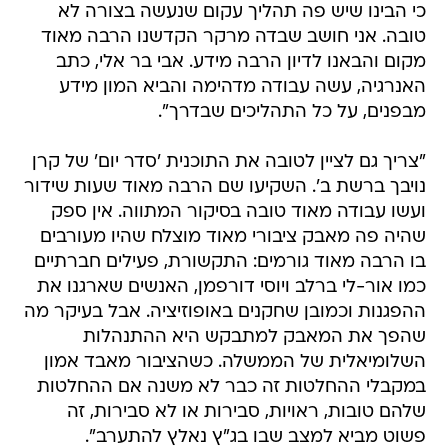
כי הבינו שיש פה תהליך עקום שנעשה בצורה לא
טובה. אני חושב שבדה מרקר הקדשנו הרבה מאוד
מקום והבאנו לדיון הרבה מידע. אבי בר אלי, כתב
האנרגיה, עשה עבודה מדהימה והביא המון מידע
מבפנים, על כל התהליכים שבדרך".
"צריך גם לציין לטובה את התוכנית 'סדר יום' של קרן
נויבך ברשת ב'. השקיעו שם הרבה מאוד שעות שידור
ועשו עבודה מאוד טובה בסיקור המתווה. אין ספק
שהיה פה מאבק ציבורי מאוד מוצלח שהיו מעורבים
בו הרבה מאוד גורמים: התקשורת, פעילים חברתיים
כמו אור-לי ברלב ויוסי דורפמן, האנשים שארגנו את
ההפגנות וכמובן שחקנים באופוזיציה. אבל בעיקר מה
שהפך את המאבק למתבקש היא ההתנהלות
השלומיאלית של הממשלה. כשהציבור מאבד אמון
במקבלי ההחלטות זה כבר לא משנה אם ההחלטות
שלהם טובות, ראויות, סבירות או לא סבירות, זה
פשוט מביא למצב שבו בג"ץ נאלץ להתערב".