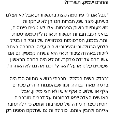
והחרם יעמיק. תשרדו?
"נובל אנרג'י פירסמה קצת בתקשורת, אבל לא אצלנו
בעיתון. מצד שני, חברות הגז הן לא שחקניות
משמעותיות בשוק הפרסום. אלו לא גופים פיננסים,
יבואני רכב, חברות תקשורת או נדל"ן שמפרסמות
יותר. בזמנו, הפרסומות בטלוויזיה של נובל היו בגלל
הלחץ הרגולטורי והציבורי שהיה עליה. החברה רצתה
לזכות באהדה ציבורית אז היא עשתה קמפיין. גם אם
עשו חרם על 'דה מרקר', זה לא היה החרם הראשון
שעושים עלינו או על 'הארץ'  וכנראה גם לא האחרון".
"בכלל, השיח הכלכלי-חברתי בנושא מתווה הגז היה
ברמה מאוד גבוהה. נכון שבהפגנות היו רק עשרים
אלף או שלושים אלף איש ולא חצי מיליון, אבל
האנשים האלה יצאו לרחובות על דברים מורכבים
יחסית שצריך מידה של מעורבות ועומק כדי להתחבר
אליהם ולהבין אותם. יכול להיות גם שחלקם הפגינו רק