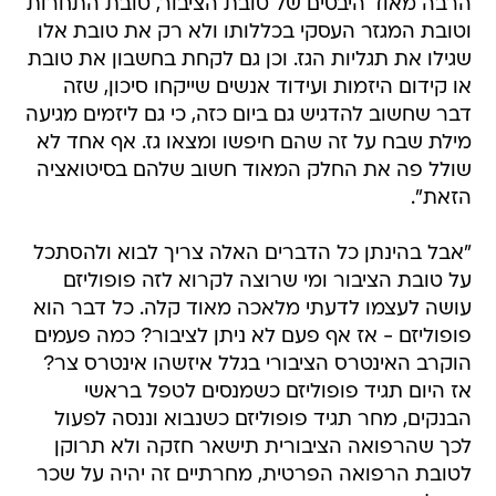
הרבה מאוד היבטים של טובת הציבור, טובת התחרות
וטובת המגזר העסקי בכללותו ולא רק את טובת אלו
שגילו את תגליות הגז. וכן גם לקחת בחשבון את טובת
או קידום היזמות ועידוד אנשים שייקחו סיכון, שזה
דבר שחשוב להדגיש גם ביום כזה, כי גם ליזמים מגיעה
מילת שבח על זה שהם חיפשו ומצאו גז. אף אחד לא
שולל פה את החלק המאוד חשוב שלהם בסיטואציה
הזאת".
"אבל בהינתן כל הדברים האלה צריך לבוא ולהסתכל
על טובת הציבור ומי שרוצה לקרוא לזה פופוליזם
עושה לעצמו לדעתי מלאכה מאוד קלה. כל דבר הוא
פופוליזם - אז אף פעם לא ניתן לציבור? כמה פעמים
הוקרב האינטרס הציבורי בגלל איזשהו אינטרס צר?
אז היום תגיד פופוליזם כשמנסים לטפל בראשי
הבנקים, מחר תגיד פופוליזם כשנבוא וננסה לפעול
לכך שהרפואה הציבורית תישאר חזקה ולא תרוקן
לטובת הרפואה הפרטית, מחרתיים זה יהיה על שכר