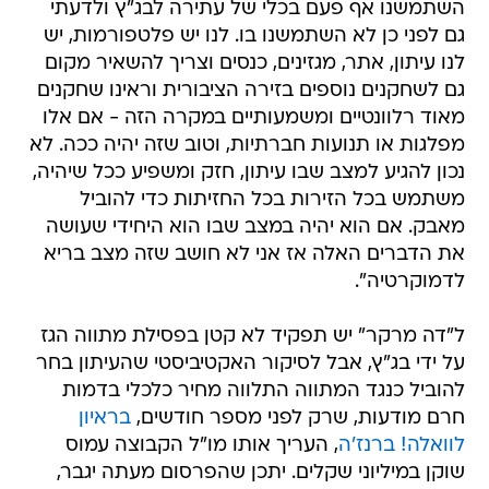
השתמשנו אף פעם בכלי של עתירה לבג"ץ ולדעתי
גם לפני כן לא השתמשנו בו. לנו יש פלטפורמות, יש
לנו עיתון, אתר, מגזינים, כנסים וצריך להשאיר מקום
גם לשחקנים נוספים בזירה הציבורית וראינו שחקנים
מאוד רלוונטיים ומשמעותיים במקרה הזה - אם אלו
מפלגות או תנועות חברתיות, וטוב שזה יהיה ככה. לא
נכון להגיע למצב שבו עיתון, חזק ומשפיע ככל שיהיה,
משתמש בכל הזירות בכל החזיתות כדי להוביל
מאבק. אם הוא יהיה במצב שבו הוא היחידי שעושה
את הדברים האלה אז אני לא חושב שזה מצב בריא
לדמוקרטיה".
ל"דה מרקר" יש תפקיד לא קטן בפסילת מתווה הגז
על ידי בג"ץ, אבל לסיקור האקטיביסטי שהעיתון בחר
להוביל כנגד המתווה התלווה מחיר כלכלי בדמות
חרם מודעות, שרק לפני מספר חודשים,
בראיון
לוואלה! ברנז'ה
, העריך אותו מו"ל הקבוצה עמוס
שוקן במיליוני שקלים. יתכן שהפרסום מעתה יגבר,