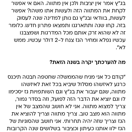
בג"ץ אמר אין יציבות ולכן אין מתווה. האם אי אפשר
לקחת את המתווה הזה ולעשות אתו משהו? אפשר
לעשות, בוודאי ובג"ץ גם נותן למדינה שנה לעסוק
בזה. קחו שנה ותתארגנו ותמצאו פתרון חדש. כלומר
זה לא שהוא זרק אותם מכל המדרגות ושמצבנו
עכשיו נפלא ומחיר הגז צנח ל-2 דולר עכשיו. ממש
לא".
מה להערכתך יקרה בשנה הזאת?
"קודם כל אני מניח שהממשלה שחטפה חבטה תיכנס
כרגע לאיזשהו מסלול שיביא בכל זאת לאיזשהו
מתווה, שגם יעבור את בג"ץ וגם השותפויות גז יסכימו
לו וגם יוציא את הדבר הזה לפועל, וזה בסדר גמור,
צריך למצוא מתווה. אני לא חושב שהמצב של אין
מתווה הוא מצב טוב. צריך מתווה וצריך להוציא את
הגז וצריך שזה יהיה תחרותי. אני חושב שהסוגיות של
הגז ילוו אותנו כעיתון וכציבור בשלושים שנה הקרובות