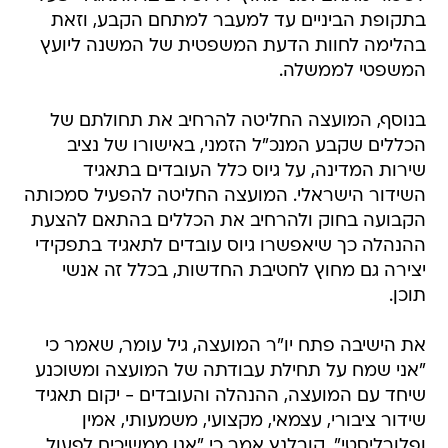
בתקופת הביניים עד למעבר למתחם הקבע, וזאת
בהלימה לחוות הדעת המשפטית של המשנה ליועץ
המשפטי לממשלה.
בנוסף, המועצה החליטה להרחיב את תחולתם של
הכללים שקבע המנכ"ל הזמני, באישורו של נציב
שירות המדינה, על גיוס כלל העובדים בתאגיד
השידור הישראלי. המועצה החליטה להפעיל סמכותה
הקבועה בחוק ולהרחיב את הכללים בהתאם להצעת
ההנהלה כך שיאפשרו גיוס עובדים לתאגיד בתפקידי
יצירה גם מחוץ לחטיבת החדשות, בכלל זה אנשי
תוכן.
את הישיבה פתח יו"ר המועצה, גיל עומר, שאמר כי
"אני שמח על תחילת עבודתה של המועצה ומשוכנע
שיחד עם המועצה, ההנהלה והעובדים - יקום תאגיד
שידור ציבורי, עצמאי, מקצועי, משמעותי, אמין
ופלורליסטי". קובלנץ אמר כי "אנו ממשיכים לפעול