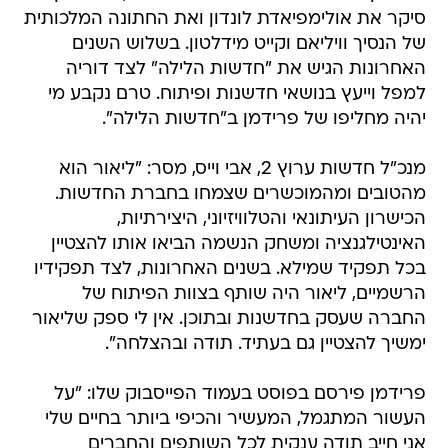
סיקר את אולימפיאדת לונדון ואת החתונה המלכותית
של הנסיך וויליאם וקייט מידלטון. בשלוש השנים
האחרונות הגיש את "חדשות הלילה" לצד דוריה
למפל וייעץ בנושאי חדשנות ופיתוח. טרם נקבע מי
יהיה מחליפו של פרידמן ב"חדשות הלילה".
מנכ"ל חדשות ערוץ 2, אבי וייס, מסר: "ליאור הוא
מהטובים ומהמוכשרים שצמחו בחברת החדשות.
הכישרון העיתונאי והטלוויזיוני, היצירתיות,
האינטילגנציה ומשחק הנשמה הביאו אותו להצטיין
בכל תפקיד שמילא. בשנים האחרונות, לצד תפקידיו
הרשמיים, ליאור היה שותף בצוות הפיתוח של
החברה שעסק בחדשנות ובתוכן. אין לי ספק שליאור
ימשיך להצטיין גם בעתיד. תודה ובהצלחה".
פרידמן פירסם בפוסט בעמוד הפייסבוק שלו: "על
העשור המתגמל, המעשיר והכיפי ביותר בחיים שלי
אני חייב תודה ענקית לכל השותפים והחברים