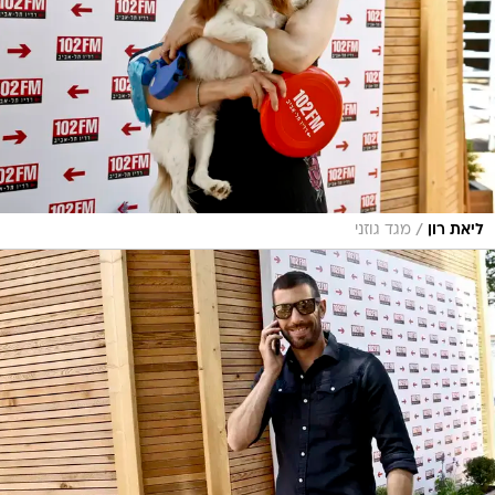
/
ליאת רון
מגד גוזני