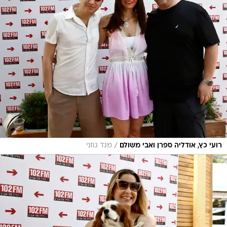
/
רועי כץ, אודליה ספרן ואבי משולם
מגד גוזני