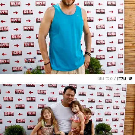
/
שי גולדן
מגד גוזני