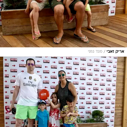
/
אריק זאבי
מגד גוזני