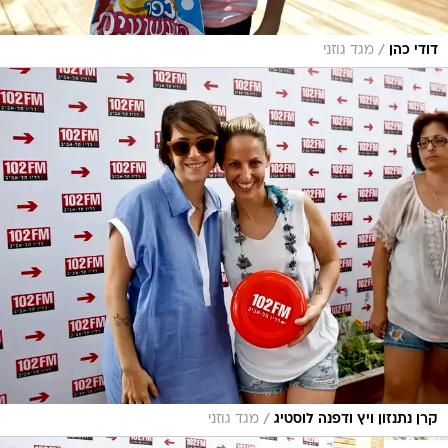
/
דודי כהן
מגד גוזני
/
קרן נתנזון ויץ ודפנה לוסטיג
מגד גוזני