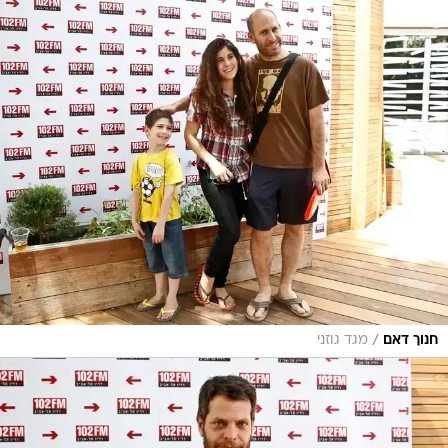
/
חנוך דאם
מגד גוזני