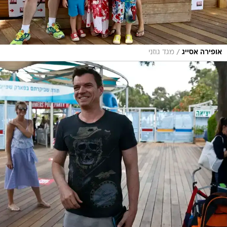
/
אופירה אסייג
מגד גוזני