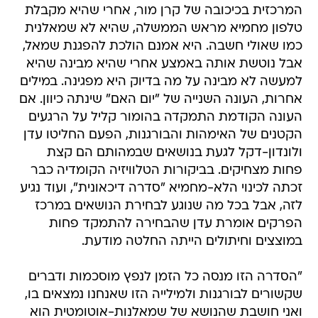
המרכזית בכיכובה של קרן מור, אחרי שהיא מקבלת
טלפון מחמיא מראש הממשלה, שהיא לא שמאלנית
כמו שאולי חשבה. היא אמנם הולכת להפגנת שמאל,
אבל נוטשת אותה באמצע אחרי שהיא מבינה שהיא
למעשה לא מבינה על מה בדיוק היא מפגינה. במילים
אחרות, העונה השנייה של "יום האם" שינתה כיוון. אם
העונה הקודמת התמקדה בהומור קליל על הרגעים
הקטנים של האימהות והבורגנות, הפעם החליטו עדן
ולונדון-דקל לגעת בנושאים שבמהותם הם קצת
פחות מצחיקים. בביקורות הטלוויזיה הקומדיה כבר
זכתה לכינוי הלא-מחמיא "סדרה דיכאונית", ועוד נגיע
לזה, אבל בכל מה שנוגע לבחירת הנושאים במרכז
הפרקים אומרת עדן שהבחירה להתמקד פחות
במוצצים וחיתולים הייתה החלטה מודעת.
"הסדרה הזו מנסה כל הזמן לנפץ מוסכמות ודברים
שקשורים לבורגנות ולמילייה הזו שאנחנו נמצאים בו,
ואני חושבת שהנושא של שמאלנות-אוטומטית הוא