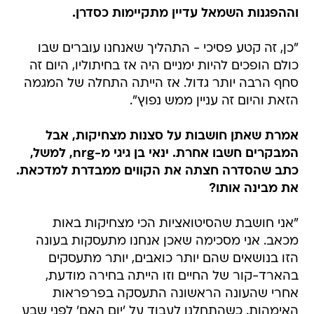
וההפגנות השמאל עדיין מתקיימות כסדרן.
"כן, זה קטע פסיכי - התהליך שאנחנו עוברים שבו
כולם הופכים להיות ימניים היה אז בחיתוליו, היום זה
סחף הרבה יותר גדול. אז הייתה התחלה של המגמה
הזאת והיום זה עניין ממש נפוץ".
אמרת שאתן חושבות על סצנות מצחיקות, אבל
המבקרים חשבו אחרת. ינאי בן גיגי מ-nrg, למשל,
כתב שהסדרה חצתה את הקווים ממבדרת למדכאת.
את מבינה אותו?
"אני חושבת שהסיטואציות הכי מצחיקות באות
מכאב. אני מסכימה שאכן אנחנו מתעסקות בעונה
הזו בנושאים שהם יותר כואבים, יותר מתעסקים
בהארד-קור של החיים וזו הייתה בחירה מודעת,
אחרי שהעונה הראשונה התעסקה בפרפראות
האימהות. כשהתחלנו לעבוד על 'יום האם' לפני שבע