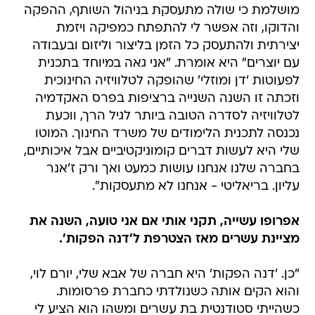
מושלמת כי שולה מתעסקת בניהול השותף, ההפקה
והדוקו, וזה אפשר לי להתפתח כמפיקה ויזמת
יצירתית ולהתעסק כל הזמן בליצור וליזום ובעבודה
עם יוצרים" היא אומרת. "אני גאה במיוחד בתכנית
לפעוטות 'דן ומוזלי' שהופקה לטלוויזיה החינוכית
וזכתה זו השנה השנייה ברציפות בפרס האקדמיה
לטלוויזיה לסדרה הטובה ביותר לגיל הרך, ווכעת
נכנסה לתכנית הלימודים של משרד החינוך. המוטו
שלי היא לעשות דברים קומוניקטיביים אבל איכותיים,
בחברה שלנו אנחנו עושות כמעט ואך ורק ז'אנר
עליון. בריאליטי - אנחנו לא מתעסקות".
אפרופו עשייה, תקני אותי אם אני טועה, השנה את
מציינת עשרים מאז הצטרפת ל'דנה הפקות'.
"כן. 'דנה הפקות' היא חברה של אבא שלי, יורם לוי,
והוא הקים אותה כשנולדתי כחברת פרסומות.
כשהייתי סטודנטית בת עשרים ומשהו הוא הציע לי