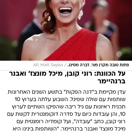
/
פחות טובה מקרן מור. דברה מסינג.
AP, Matt Sayles
על הכוונת: רוני קובן, מיכל מונצז' ואבנר
ברנהיימר
עדן מקיימת ב"דנה הפקות" בתשע השנים האחרונות
שותפות עם שולה שפיגל. השבוע עלתה בערוץ 10
תכנית ראיונות עם גיל ריבה שהפיקו השתיים לערוץ
10, והן עובדות כיום על סדרה דוקומנטרית לקשת עם
רוני קובן, כתב "עובדה", ועל קומדיה רומנטית עם
מיכל מונצז' ואבנר ברנהיימר. "השותפות בינינו היא