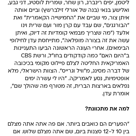
ליטמן, יפים רינברג, רון שחר, שמרית לוסטיג, דני גבע,
ואלישע בנאי (בנה של אורלי זילברשץ) וביים אותה
איתן צור, מי שביים את "החמישייה הקאמרית" ואת
"הבורגנים", שם עבד עם קרן מור ועם שרית וינו
אלעד ("מה שצריך מבמאי קומדיות זה דיוק, ואיתן
עשה את זה בצורה מופלאה", מתייחסת עדן לחילופי
הבימאים). אחרי העונה הראשונה הביעו התעניינות
ב"היום האם" כמה קודקודים בחו"ל, ורשת CBS
האמריקאית החליטה לצלם פיילוט מקומי בכיכובה
של דברה מסינג, מ"וויל וגרייס". הצוות הישראלי, מלא
אופטימיות, נסע לאמריקה. "היו לי עשרה ימים
נפלאים בארצות הברית, זה מטורף מה שהולך שם",
אומרת עדן.
למה את מתכוונת?
"הפערים הם כואבים ביותר. אם פה אתה אתה מצלם
בין 10 ל-12 סצנות ביום, שם אתה מצלם שלוש. אם