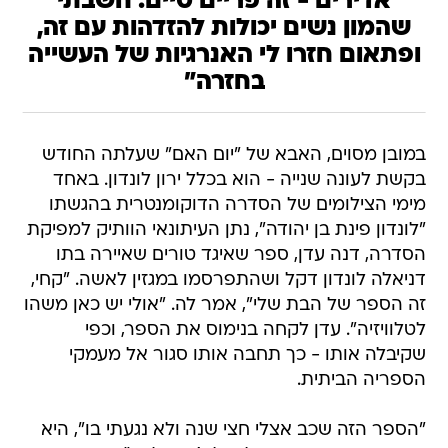
אדירים - זה פריים טיים. חשבתי
שהמון נשים יכולות להזדהות עם זה,
ופתאום חזרו לי האנרגיות של העשייה
בחזרה"
במובן מסוים, האבא של "יום האם" שעלתה החודש
בקשת לעונה שנייה - הוא בכלל ירון לונדון. באחד
מימי הצילומים של הסדרה הדוקומנטרית בהגשתו
"לונדון פינת בן יהודה", נתן העיתונאי הוותיק למפיקת
הסדרה, דנה עדן, ספר שאיגד טורים שאיירה בתו
דניאלה לונדון דקל ושהתפרסמו במגזין לאשה. "קחי,
זה הספר של הבת שלי", אמר לה. "אולי יש כאן משהו
לטלוויזיה". עדן לקחה בנימוס את הספר, וכפי
שקיבלה אותו - כך תחבה אותו סגור אל מעמקי
הספריה הביתית.
"הספר הזה שכב אצלי חצי שנה ולא נגעתי בו", היא