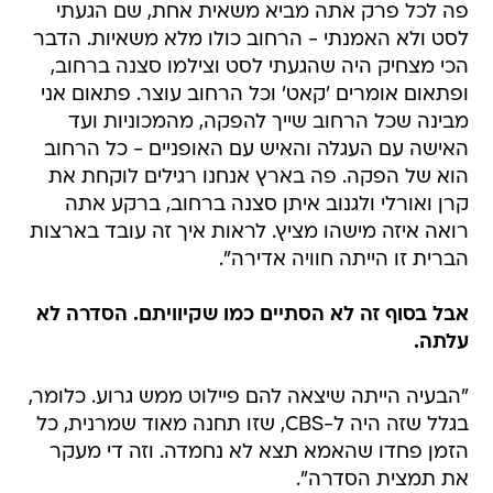
פה לכל פרק אתה מביא משאית אחת, שם הגעתי
לסט ולא האמנתי - הרחוב כולו מלא משאיות. הדבר
הכי מצחיק היה שהגעתי לסט וצילמו סצנה ברחוב,
ופתאום אומרים 'קאט' וכל הרחוב עוצר. פתאום אני
מבינה שכל הרחוב שייך להפקה, מהמכוניות ועד
האישה עם העגלה והאיש עם האופניים - כל הרחוב
הוא של הפקה. פה בארץ אנחנו רגילים לוקחת את
קרן ואורלי ולגנוב איתן סצנה ברחוב, ברקע אתה
רואה איזה מישהו מציץ. לראות איך זה עובד בארצות
הברית זו הייתה חוויה אדירה".
אבל בסוף זה לא הסתיים כמו שקיוויתם. הסדרה לא
עלתה.
"הבעיה הייתה שיצאה להם פיילוט ממש גרוע. כלומר,
בגלל שזה היה ל-CBS, שזו תחנה מאוד שמרנית, כל
הזמן פחדו שהאמא תצא לא נחמדה. וזה די מעקר
את תמצית הסדרה".