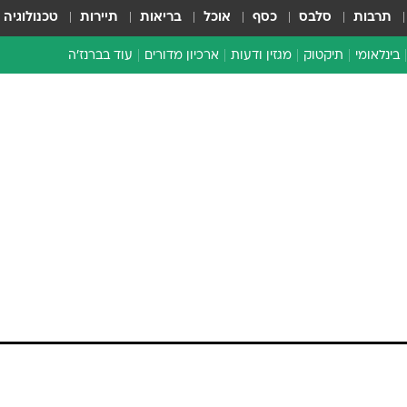
תרבות
סלבס
כסף
אוכל
בריאות
תיירות
טכנולוגיה
בינלאומי
תיקטוק
מגזין ודעות
ארכיון מדורים
עוד בברנז'ה
זמן צהוב
כתבו לנו
מדור סוף