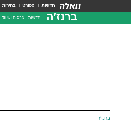
חדשות
ספורט
בחירות
ברנז'ה
חדשות
פרסום ושיווק
ברנז'ה