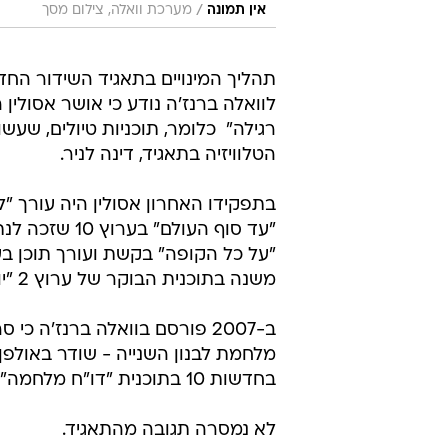
/
אין תמונה
מערכת וואלה, צילום מסך
תהליך המינויים בתאגיד השידור החד
לוואלה ברנז'ה נודע כי אושר אסולין 
רגילה"  כלומר, תוכניות טיולים, שעשו
הטלוויזיה בתאגיד, דינה לניר.
"עד סוף העולם
משנה בתוכנית הבוקר של ערוץ 2 "יום חדש" וככתב מוניציפאלי ב"מעריב".
ב-2007 פורסם בוואלה ברנז'ה
בחדשות 10 בתוכנית "דו"ח מלחמה" בספטמבר 2006.
לא נמסרה תגובה מהתאגיד.