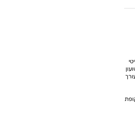
יאליטי
ועון
2. אסולין גם עבד בעבר כרכז כתבים בחדשות 10, כעורך
קופת