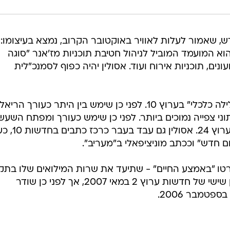
ש, שאמור לעלות לאוויר באוקטובר הקרוב, נמצא בעיצומו:
הוא המועמד המוביל לניהול חטיבת תוכניות מז'אנר "סוגה
עונים, תוכניות אירוח ועוד. אסולין יהיה כפוף לסמנכ"לית
בתפקידו האחרון אסולין היה עורך "לילה כלכלי" בערוץ 10. לפני כן שימש בין היתר כעורך הר
" בערוץ 10 שזכה לנתוני צפייה נמוכים ביותר. לפני כן שימש כעורך ומפתח השעש
"על כל הקופה" בקשת ועורך תוכן בערוץ 4
 כי סרטו "באמצע החיים" - שתיעד את שרות המילואים שלו בת
מלחמת לבנון השנייה - שודר באולפן שישי של חדשות ערוץ 2 במאי 2007, אך לפני כן שודר