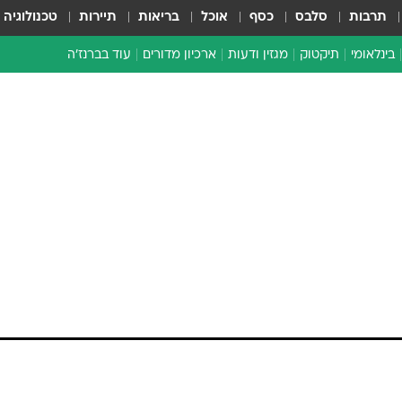
תרבות
סלבס
כסף
אוכל
בריאות
תיירות
טכנולוגיה
בינלאומי
תיקטוק
מגזין ודעות
ארכיון מדורים
עוד בברנז'ה
זמן צהוב
כתבו לנו
מדור סוף