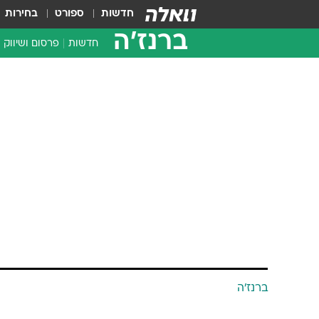
חדשות
ספורט
בחירות
ברנז'ה
חדשות
פרסום ושיווק
ברנז'ה