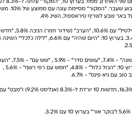
ביום שלישי שעבר ולעומת 23.9% מיו
7.3% שתוכנית התחקירים הניבה בשבוע שעבר. "המקור" מס
מאוחר יותר בערוץ 2: "המונית של טילטיל" עם 10.6%, "הערב" (שידור חוזר)
הלילה" עם
בפרה פריים בערוץ 2: "מהדורה ראשונה" - 7.4%, "עושים סדר" - 
- 7.4% ו"תוכנית חיסכון" - 9.2%. בערוץ 10: "הכול כלול" - 4.8%, "חמש עם רפי רשף" - 5.6% ,
בגזרת החדשות: חדשות 2 יורדת ל-16.3%, חדשות 10 יורדת ל-8.3% (אנליסט 9.2%) ו"מבט" ע