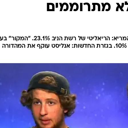
 לא מתרוממים
"המירוץ למיליון" לא מצליחה להמריא: הריאליטי של רשת הניב 3.1%
10 מסיימת עונה עם ממוצע של 10%. בגזרת החדשות: אנליסט עוקף את המהדורה