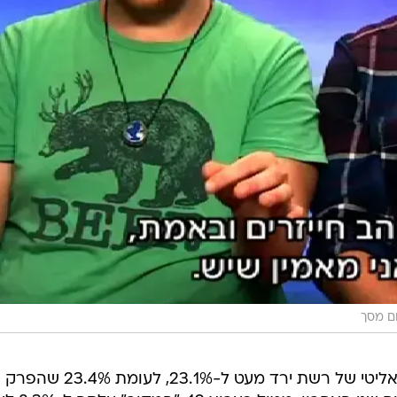
ם מסך
"המירוץ למיליון" לא מתרוממת: הריאליטי של רשת ירד מעט ל-%