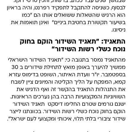
שבמשך שנים עבד ככתב ברשות, והכין סרטי דוקו.
לבסוף, כשניסה להתקבל לתפקיד רפרנט, והיה בראיון
הוא הרגיש שהשאלות ששואלים אותו הם "כמו
בשיעור תקשורת בחטיבת ביניים"  ואינן תואמות את
ניסיונו.
התאגיד: "תאגיד השידור הוקם בחוק
נוכח כשלי רשות השידור"
מהתאגיד נמסר בתגובה כי: "תאגיד השידור הישראלי
ממשיך להיערך באופן מואץ לתחילת שידורים ב 30
בספטמבר. יו"ר וועדת האיתור, השופט בדימוס עזרא
קמא, המפקח על הליך הקליטה והמיונים ציין לשבח
את התנהלות התאגיד בהקשר זה ואף הדגיש את
השוויוניות והמקצועיות הרבה בהן נערכים הראיונות.
ישנם גורמים שטרם החליפו דיסקט  תאגיד השידור
הוקם בחוק נוכח כשלי רשות השידור. בכוונתנו לייצר
שידור ציבורי בלתי תלוי, איכותי ומקצועי לעם ישראל".