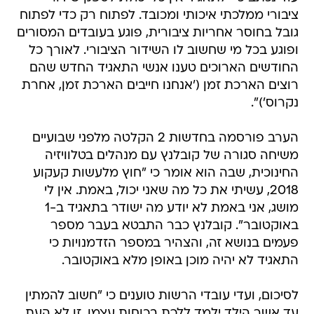
ציבורי ממלכתי איכותי ומכובד. לפתוח רק כדי לפתוח
גובל בחוסר אחריות ציבורית, פוגע בעובדים המסורים
ופוגע בכל מי שחשוב לו השידור הציבורי. לאורך כל
החודשים הארוכים טענו אנשי התאגיד החדש שהם
רוצים הארכת זמן ('אנחנו חייבים הארכת זמן, אחרת
נקרוס')".
הערב פורסמה בחדשות 2 הקלטה מלפני שבועיים
משיחה סגורה של קובלנץ עם מנהלים בטלוויזיה
החינוכית, שבה הוא אומר כי "חוץ מלעשות קעקוע
2018, עשיתי את כל מה שאני יכול, באמת. אין לי
מושג, אני באמת לא יודע מה ישודר בתאגיד ב-1
באוקטובר". קובלנץ כבר התבטא בעבר מספר
פעמים בנושא זה, והצהיר במספר הזדמנויות כי
התאגיד לא יהיה מוכן באופן מלא באוקטובר.
לסיכום, ועדי עובדי הרשות טוענים כי "חשוב להמתין
עד אשר הילד ילמד ללכת בכוחות עצמו. זו לא העת