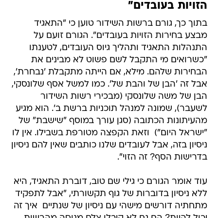
הזויות בעובדים"
בתוך כך, גורם ברשות השידור טוען כי "התאגיד
מבצע בחירות הזויות בעובדים". הגורם זועם על
התנהלות התאגיד ותהליך גיוס העובדים, לטענתו
"כשרואים מי התקבל לשם פשוט לא מבינים את
הבחירות שלהם. מילא, אם הייתה מתקבלת 'נבחרת',
אבל זה 'הבן של והבת של'. כמו למשל אסף שלונסקי,
הבן של משה שלונסקי (מבכירי רשות השידור
לשעבר), שמונה למנהל תוכניות ברשת ב'. הוא מגיע
מהעיתונות הכתובה (סגן עורך במוסף "שישבת" של
"ישראל היום")  וזאת הקפצה מטורפת בשבילו. אין לו
ניסיון בזה, אבל לעובדים שלנו כותבים שאין להם ניסיון
בדרישות הסף? זה הזוי".
עוד אומר הגורם כי גילי שם טוב, דוברת התאגיד, היא
ללא ניסיון בדוברות של גוף תקשורתי, "אבל לתפקיד
מתחתיה דורשים מישהי עם ניסיון של שנתיים  איך זה