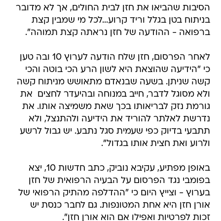
הסיבות שהביאו את חזן לבית החולים, אך לא מדובר
בניתוח בטן בגלל וריד קרוע...לכל מי שמבין קצת
ברפואה - ההודעה של חזן נראתה קצת תמוהה".
לאחר הפרסום, חזן שלח הודעה לערוץ 10 ובה טען
כי "הידיעה שהוצאת היא לשון הרע הכי בוטה והכי
קשה שניתן. בשעה שבנאדם מתאושש מניתוח קשה
ולא מסוגל לדבר, חייב במנוחה ובהיעדר לחצים  את
גורמת נזק לבריאותו בכך שאת משמיצה אותו. את
נדרשת לאלתר להוריד את הידיעה ולהתנצל, ולא 
תתבעי בדיוק כפי שעמית סגל נתבע. יש גבול לרשע
ולרוע ואת חצית אותו בגדול".
באופן מפתיע, עקיבא נוביק, כתב חדשות 10, יצא
בפומבי נגד הפרסום על הבעיה הרפואית של חזן
בערוץ - וצייץ היום כי "ההדלפה מהתיק הרפואי של
אורן חזן היא אחת המטונפות. גם לחבר כנסת יש
זכות לפרטיות ואפילו אם הוא אורן חזן".