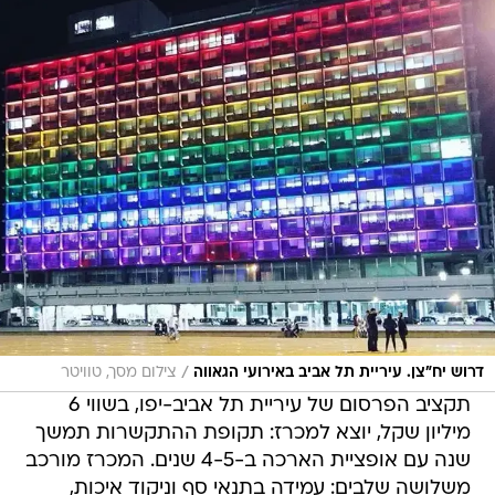
/
דרוש יח"צן. עיריית תל אביב באירועי הגאווה
צילום מסך, טוויטר
תקציב הפרסום של עיריית תל אביב-יפו, בשווי 6
מיליון שקל, יוצא למכרז: תקופת ההתקשרות תמשך
שנה עם אופציית הארכה ב-4-5 שנים. המכרז מורכב
משלושה שלבים: עמידה בתנאי סף וניקוד איכות,