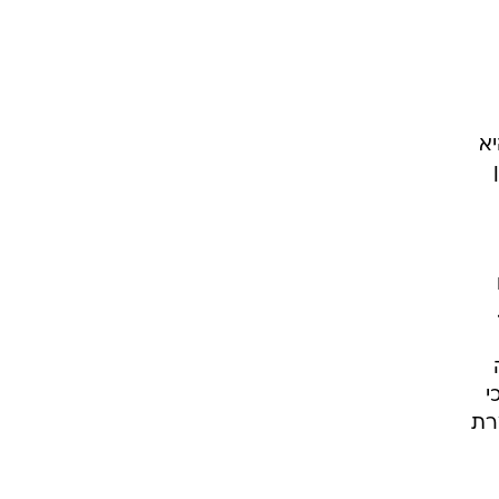
יא
י
רת