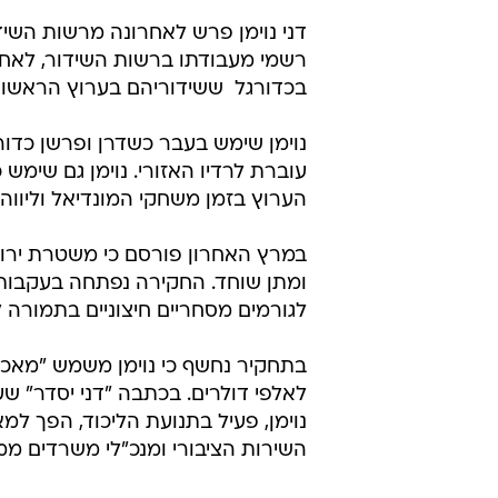
דני נוימן פרש לאחרונה מרשות השידו
רשמי מעבודתו ברשות השידור, לאח
בכדורגל  ששידוריהם בערוץ הראשון
נוימן שימש בעבר כשדרן ופרשן כדור
עוברת לרדיו האזורי. נוימן גם שימ
הערוץ בזמן משחקי המונדיאל וליוו
במרץ האחרון פורסם כי משטרת ירו
לגורמים מסחריים חיצוניים בתמורה 
בתחקיר נחשף כי נוימן משמש "מאכ
לאלפי דולרים. בכתבה "דני יסדר" שע
נוימן, פעיל בתנועת הליכוד, הפך ל
השירות הציבורי ומנכ"לי משרדים ממ