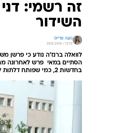
זה רשמי: דני
השידור
נועה פרייס
28.8.2016 / 12:15
לוואלה ברנז'ה נודע כי פרשן מש
הסתיים במאי  פרש לאחרונה מר
בחדשות 2, כמי שפותח דלתות למנכ"לי משרדים ממשלתיים בתמורה לאלפי דולרים