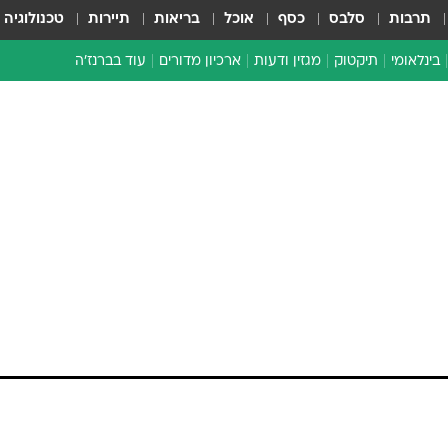
תרבות
סלבס
כסף
אוכל
בריאות
תיירות
טכנולוגיה
בינלאומי
תיקטוק
מגזין ודעות
ארכיון מדורים
עוד בברנז'ה
זמן צהוב
כתבו לנו
מדור סוף