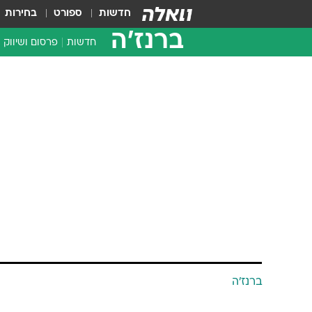
חדשות
ספורט
בחירות
ברנז'ה
חדשות
פרסום ושיווק
ברנז'ה