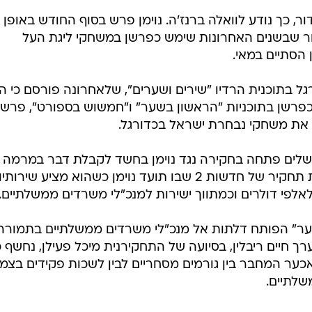
ר, כך נודע לוואלה ברנז'ה. נוימן פרש בסוף החודש באופן
ר שבשנים האחרונות שימש כפרשן במשחקי ליגת העל
 הסתיים במאי.
גל בתוכנית הרדיו "שירים ושערים", שלאחרונה פורסם כי ה
ש כפרשן בתוכניות "הראשון בשער" ו"חמשוש בספורט", פרשן
ה את משחקי נבחרת ישראל בכדורגל.
שלים פתחה בחקירה נגד נוימן בחשד לקבלת דבר במרמה
ומתן שוחד. החקירה נפתחה בעקבות תחקיר של חדשות 2 שבו תועד נוימן כשהוא מציע שירותיו
לאלפי דולרים וכמתווך ישירות למנכ"לי משרדים ממשלתיים.
ער" הפותח דלתות אל מנכ"לי משרדים ממשלתיים בתמורה
רך חיים ריבלין, בסיועה של התחקירנית מיכל פעילן, נחשף כ
מאכער המחבר בין גורמים מסחריים לבין לשכות פקידים בצמ
שלתיים.